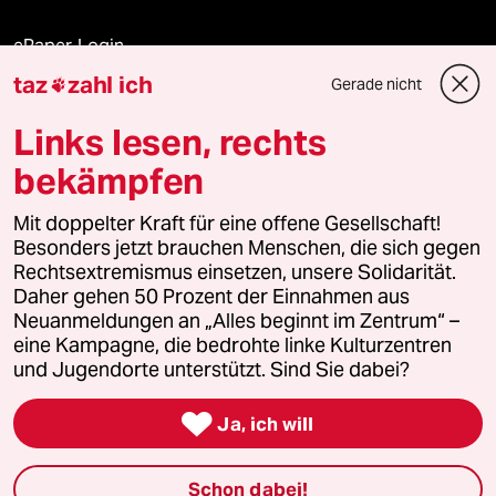
ePaper Login
taz
zahl ich
Gerade nicht

Downloads für Abonnierende
Links lesen, rechts
bekämpfen
© 2026 taz Verlags und Vertriebs GmbH
Mit doppelter Kraft für eine offene Gesellschaft!
Alle Rechte vorbehalten. Bei rechtlichen Fragen oder für Genehmigungen
wenden Sie sich bitte an
lizenzen@taz.de
Besonders jetzt brauchen Menschen, die sich gegen
Rechtsextremismus einsetzen, unsere Solidarität.
Daher gehen 50 Prozent der Einnahmen aus
Feedback
Redaktionsstatut
Kommune-Richtlinien
KI-
Neuanmeldungen an „Alles beginnt im Zentrum“ –
eine Kampagne, die bedrohte linke Kulturzentren
Leitlinie
Informant
Datenschutz
Impressum
AGB
und Jugendorte unterstützt. Sind Sie dabei?
Seitenwende
Einwilligungen widerrufen (Ads)

Ja, ich will
Schon dabei!