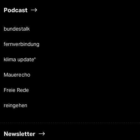
Podcast
bundestalk
fernverbindung
klima update°
Mauerecho
Freie Rede
reingehen
Newsletter