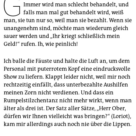
G
berlin
Immer wird man schlecht behandelt, und
falls man mal gut behandelt wird, weiß
nord
man, sie tun nur so, weil man sie bezahlt. Wenn sie
wahrheit
unangenehm sind, möchte man wiederum gleich
sauer werden und „Ihr kriegt schließlich mein
verlag
Geld!“ rufen. Ih, wie peinlich!
verlag
Ich balle die Fäuste und halte die Luft an, um dem
veranstaltungen
Personal mit puterrotem Kopf eine eindrucksvolle
Show zu liefern. Klappt leider nicht, weil mir noch
shop
rechtzeitig einfällt, dass unterbezahlte Aushilfen
fragen & hilfe
meinen Zorn nicht verdienen. Und dass ein
Rumpelstilzchentanz nicht mehr wirkt, wenn man
unterstützen
älter als drei ist. Der Satz aller Sätze, „Herr Ober,
abo
dürfen wir Ihnen vielleicht was bringen?“ (Loriot),
kam mir allerdings auch noch nie über die Lippen.
genossenschaft