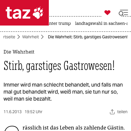

taz zahl ich
nahost-konflikt
usa unter trump
landtagswahl in sachsen-an

taz zahl ich
tartseite
Wahrheit
Die Wahrheit: Stirb, garstiges Gastrowesen!
taz zahl ich
themen
Die Wahrheit
Stirb, garstiges Gastrowesen!
politik
öko
Immer wird man schlecht behandelt, und falls man
mal gut behandelt wird, weiß man, sie tun nur so,
gesellschaft
weil man sie bezahlt.
kultur
11.6.2013
19:52 Uhr
teilen
sport
rässlich ist das Leben als zahlende Gästin.