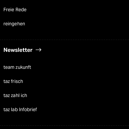
Freie Rede
reingehen
Newsletter
team zukunft
taz frisch
taz zahl ich
taz lab Infobrief