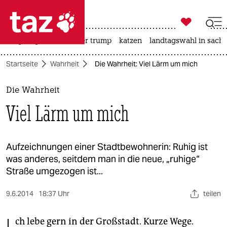

taz zahl ich
bergsteigen
usa unter trump
katzen
landtagswahl in sachs

taz zahl ich
Startseite
Wahrheit
Die Wahrheit: Viel Lärm um mich
taz zahl ich
themen
Die Wahrheit
Viel Lärm um mich
politik
öko
Aufzeichnungen einer Stadtbewohnerin: Ruhig ist
was anderes, seitdem man in die neue, „ruhige“
gesellschaft
Straße umgezogen ist...
kultur
9.6.2014
18:37 Uhr
teilen
sport
ch lebe gern in der Großstadt. Kurze Wege.