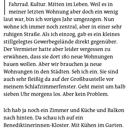
I
berlin
Fahrrad. Kultur. Mitten im Leben. Weil es in
meiner letzten Wohnung aber doch ein wenig
nord
laut war, bin ich voriges Jahr umgezogen. Nun
wahrheit
wohne ich immer noch zentral, aber in einer sehr
ruhigen Straße. Als ich einzog, gab es ein kleines
verlag
stillgelegtes Gewerbegelände direkt gegenüber.
Der Vermieter hatte aber leider vergessen zu
verlag
erwähnen, dass sie dort 180 neue Wohnungen
veranstaltungen
bauen wollen. Aber wir brauchen ja neue
Wohnungen in den Städten. Seh ich ein. Sie sind
shop
auch sehr fleißig da auf der Großbaustelle vor
fragen & hilfe
meinem Schlafzimmerfenster. Geht meist um halb
sieben Uhr morgens los. Aber kein Problem.
unterstützen
abo
Ich hab ja noch ein Zimmer und Küche und Balkon
nach hinten. Da schau ich auf ein
genossenschaft
Benediktinerinnen-Kloster. Mit Kühen im Garten.