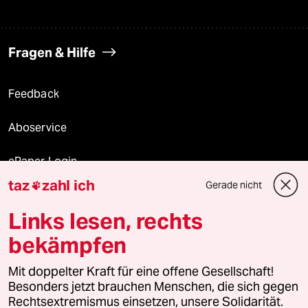
Fragen & Hilfe
Feedback
Aboservice
ePaper Login
taz
zahl ich
Gerade nicht

Downloads für Abonnierende
Links lesen, rechts
bekämpfen
© 2026 taz Verlags und Vertriebs GmbH
Mit doppelter Kraft für eine offene Gesellschaft!
Alle Rechte vorbehalten. Bei rechtlichen Fragen oder für Genehmigungen
wenden Sie sich bitte an
lizenzen@taz.de
Besonders jetzt brauchen Menschen, die sich gegen
Rechtsextremismus einsetzen, unsere Solidarität.