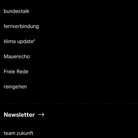
bundestalk
fernverbindung
klima update°
Mauerecho
Freie Rede
reingehen
Newsletter
team zukunft