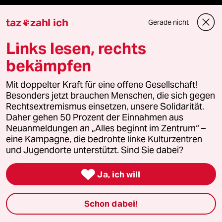
Reisen
taz
zahl ich
Gerade nicht

Kantine
Links lesen, rechts
bekämpfen
Shop
Mit doppelter Kraft für eine offene Gesellschaft!
Anzeigen
Besonders jetzt brauchen Menschen, die sich gegen
Rechtsextremismus einsetzen, unsere Solidarität.
Daher gehen 50 Prozent der Einnahmen aus
Neuanmeldungen an „Alles beginnt im Zentrum“ –
Fragen & Hilfe
eine Kampagne, die bedrohte linke Kulturzentren
und Jugendorte unterstützt. Sind Sie dabei?
Feedback

Ja, ich will
Aboservice
Schon dabei!
ePaper Login