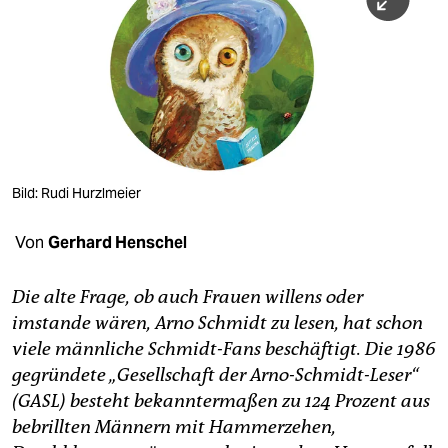
berlin
nord
wahrheit
verlag
verlag
Bild: Rudi Hurzlmeier
veranstaltungen
Von
Gerhard Henschel
shop
fragen & hilfe
Die alte Frage, ob auch Frauen willens oder
imstande wären, Arno Schmidt zu lesen, hat schon
unterstützen
viele männliche Schmidt-Fans beschäftigt. Die 1986
abo
gegründete „Gesellschaft der Arno-Schmidt-Leser“
(GASL) besteht bekanntermaßen zu 124 Prozent aus
genossenschaft
bebrillten Männern mit Hammerzehen,