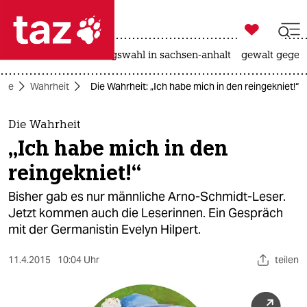

taz zahl ich
hitze
surfen
landtagswahl in sachsen-anhalt
gewalt gegen

taz zahl ich
eite
Wahrheit
Die Wahrheit: „Ich habe mich in den reingekniet!“
taz zahl ich
themen
Die Wahrheit
„Ich habe mich in den
politik
reingekniet!“
öko
Bisher gab es nur männliche Arno-Schmidt-Leser.
Jetzt kommen auch die Leserinnen. Ein Gespräch
gesellschaft
mit der Germanistin Evelyn Hilpert.
kultur
11.4.2015
10:04 Uhr
teilen
sport