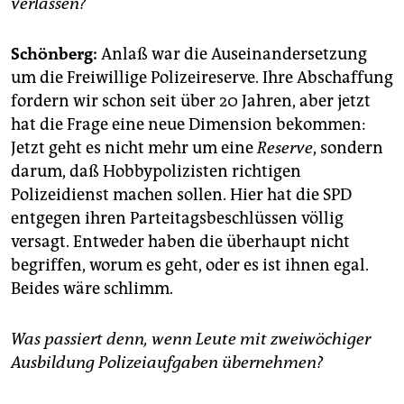
berlin
verlassen?
nord
Schönberg:
Anlaß war die Auseinandersetzung
um die Freiwillige Polizeireserve. Ihre Abschaffung
wahrheit
fordern wir schon seit über 20 Jahren, aber jetzt
verlag
hat die Frage eine neue Dimension bekommen:
Jetzt geht es nicht mehr um eine
Reserve
, sondern
verlag
darum, daß Hobbypolizisten richtigen
veranstaltungen
Polizeidienst machen sollen. Hier hat die SPD
entgegen ihren Parteitagsbeschlüssen völlig
shop
versagt. Entweder haben die überhaupt nicht
fragen & hilfe
begriffen, worum es geht, oder es ist ihnen egal.
Beides wäre schlimm.
unterstützen
abo
Was passiert denn, wenn Leute mit zweiwöchiger
Ausbildung Polizeiaufgaben übernehmen?
genossenschaft