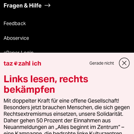
Fragen & Hilfe
Feedback
Aboservice
ePaper Login
taz
zahl ich
Gerade nicht

Downloads für Abonnierende
Links lesen, rechts
bekämpfen
© 2026 taz Verlags und Vertriebs GmbH
Mit doppelter Kraft für eine offene Gesellschaft!
Alle Rechte vorbehalten. Bei rechtlichen Fragen oder für Genehmigungen
wenden Sie sich bitte an
lizenzen@taz.de
Besonders jetzt brauchen Menschen, die sich gegen
Rechtsextremismus einsetzen, unsere Solidarität.
Daher gehen 50 Prozent der Einnahmen aus
Feedback
Redaktionsstatut
Kommune-Richtlinien
KI-
Neuanmeldungen an „Alles beginnt im Zentrum“ –
eine Kampagne, die bedrohte linke Kulturzentren