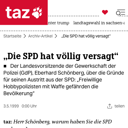

taz zahl ich
nahost-konflikt
usa unter trump
landtagswahl in sachsen-an

taz zahl ich
Startseite
Archiv-Artikel
„Die SPD hat völlig versagt“
taz zahl ich
themen
„Die SPD hat völlig versagt“
politik
■ Der Landesvorsitzende der Gewerkschaft der
Polizei (GdP), Eberhard Schönberg, über die Gründe
öko
für seinen Austritt aus der SPD: „Freiwillige
Hobbypolizisten mit Waffe gefährden die
gesellschaft
Bevölkerung“
kultur
3.5.1999
0:00 Uhr
teilen
sport
taz:
Herr Schönberg, warum haben Sie die SPD