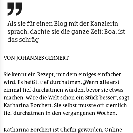
berlin

nord
Als sie für einen Blog mit der Kanzlerin
wahrheit
sprach, dachte sie die ganze Zeit: Boa, ist
das schräg
verlag
verlag
VON
JOHANNES GERNERT
veranstaltungen
Sie kennt ein Rezept, mit dem einiges einfacher
shop
wird. Es heißt: tief durchatmen. „Wenn alle erst
fragen & hilfe
einmal tief durchatmen würden, bevor sie etwas
machen, wäre die Welt schon ein Stück besser“, sagt
unterstützen
Katharina Borchert. Sie selbst musste oft ziemlich
abo
tief durchatmen in den vergangenen Wochen.
genossenschaft
Katharina Borchert ist Chefin geworden, Online-