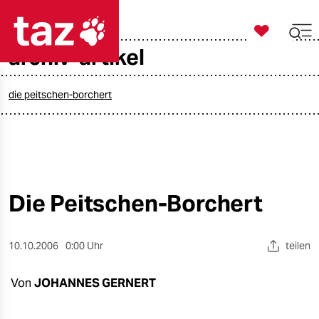

taz zahl ich
archiv-artikel

taz zahl ich
taz zahl ich
die peitschen-borchert
themen
politik
öko
Die Peitschen-Borchert
gesellschaft
10.10.2006
0:00 Uhr
teilen
kultur
Von
JOHANNES GERNERT
sport