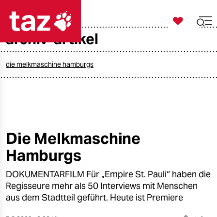

taz zahl ich
archiv-artikel

taz zahl ich
taz zahl ich
die melkmaschine hamburgs
themen
politik
öko
Die Melkmaschine
Hamburgs
gesellschaft
DOKUMENTARFILM Für „Empire St. Pauli“ haben die
kultur
Regisseure mehr als 50 Interviews mit Menschen
sport
aus dem Stadtteil geführt. Heute ist Premiere