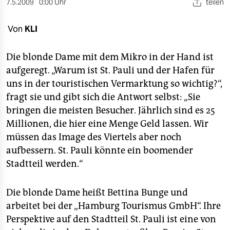
berlin
7.5.2009
0:00 Uhr
teilen
nord
Von
KLI
wahrheit
Die blonde Dame mit dem Mikro in der Hand ist
verlag
aufgeregt. „Warum ist St. Pauli und der Hafen für
uns in der touristischen Vermarktung so wichtig?“,
verlag
fragt sie und gibt sich die Antwort selbst: „Sie
bringen die meisten Besucher. Jährlich sind es 25
veranstaltungen
Millionen, die hier eine Menge Geld lassen. Wir
shop
müssen das Image des Viertels aber noch
aufbessern. St. Pauli könnte ein boomender
fragen & hilfe
Stadtteil werden.“
unterstützen
abo
Die blonde Dame heißt Bettina Bunge und
arbeitet bei der „Hamburg Tourismus GmbH“. Ihre
genossenschaft
Perspektive auf den Stadtteil St. Pauli ist eine von