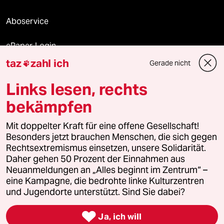
Aboservice
ePaper Login
taz
zahl ich
Gerade nicht

Downloads für Abonnierende
Links lesen, rechts
bekämpfen
© 2026 taz Verlags und Vertriebs GmbH
Alle Rechte vorbehalten. Bei rechtlichen Fragen oder für Genehmigungen
Mit doppelter Kraft für eine offene Gesellschaft!
wenden Sie sich bitte an
lizenzen@taz.de
Besonders jetzt brauchen Menschen, die sich gegen
Rechtsextremismus einsetzen, unsere Solidarität.
Daher gehen 50 Prozent der Einnahmen aus
Feedback
Redaktionsstatut
Kommune-Richtlinien
KI-
Neuanmeldungen an „Alles beginnt im Zentrum“ –
eine Kampagne, die bedrohte linke Kulturzentren
Leitlinie
Informant
Datenschutz
Impressum
AGB
und Jugendorte unterstützt. Sind Sie dabei?
Seitenwende
Einwilligungen widerrufen (Ads)

Ja, ich will