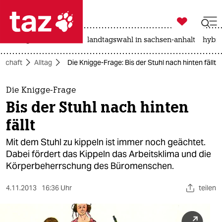

taz zahl ich
niedrigwasser
rente
landtagswahl in sachsen-anhalt
hybri

taz zahl ich
lschaft
Alltag
Die Knigge-Frage: Bis der Stuhl nach hinten fällt
taz zahl ich
themen
Die Knigge-Frage
Bis der Stuhl nach hinten
politik
fällt
öko
Mit dem Stuhl zu kippeln ist immer noch geächtet.
Dabei fördert das Kippeln das Arbeitsklima und die
gesellschaft
Körperbeherrschung des Büromenschen.
kultur
4.11.2013
16:36 Uhr
teilen
sport