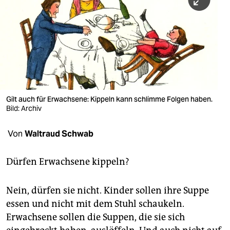
berlin
nord
wahrheit
verlag
verlag
Gilt auch für Erwachsene: Kippeln kann schlimme Folgen haben.
Bild: Archiv
veranstaltungen
shop
Von
Waltraud Schwab
fragen & hilfe
Dürfen Erwachsene kippeln?
unterstützen
Nein, dürfen sie nicht. Kinder sollen ihre Suppe
abo
essen und nicht mit dem Stuhl schaukeln.
genossenschaft
Erwachsene sollen die Suppen, die sie sich