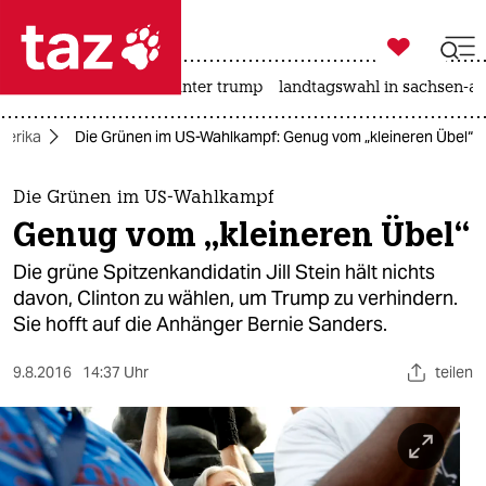

taz zahl ich
nahost-konflikt
usa unter trump
landtagswahl in sachsen-an

taz zahl ich
merika
Die Grünen im US-Wahlkampf: Genug vom „kleineren Übel“
taz zahl ich
themen
Die Grünen im US-Wahlkampf
Genug vom „kleineren Übel“
politik
Die grüne Spitzenkandidatin Jill Stein hält nichts
öko
davon, Clinton zu wählen, um Trump zu verhindern.
Sie hofft auf die Anhänger Bernie Sanders.
gesellschaft
9.8.2016
14:37 Uhr
teilen
kultur
sport