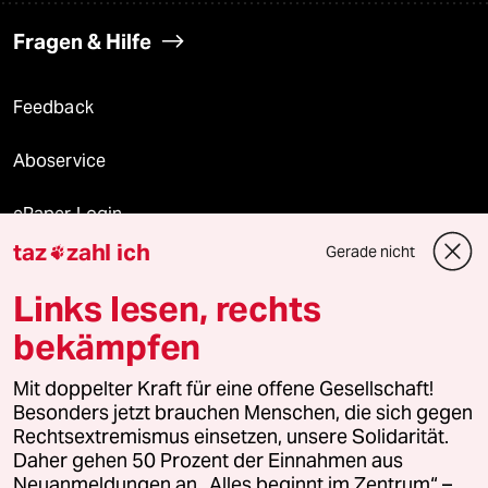
Fragen & Hilfe
Feedback
Aboservice
ePaper Login
taz
zahl ich
Gerade nicht

Downloads für Abonnierende
Links lesen, rechts
bekämpfen
© 2026 taz Verlags und Vertriebs GmbH
Mit doppelter Kraft für eine offene Gesellschaft!
Alle Rechte vorbehalten. Bei rechtlichen Fragen oder für Genehmigungen
wenden Sie sich bitte an
lizenzen@taz.de
Besonders jetzt brauchen Menschen, die sich gegen
Rechtsextremismus einsetzen, unsere Solidarität.
Daher gehen 50 Prozent der Einnahmen aus
Feedback
Redaktionsstatut
Kommune-Richtlinien
KI-
Neuanmeldungen an „Alles beginnt im Zentrum“ –