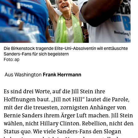
berlin
nord
wahrheit
verlag
Die Birkenstock tragende Elite-Uni-Absolventin will enttäuschte
verlag
Sanders-Fans für sich begeistern
Foto: ap
veranstaltungen
Aus Washington
Frank Herrmann
shop
fragen & hilfe
Es sind drei Worte, auf die Jill Stein ihre
Hoffnungen baut. „Jill not Hill“ lautet die Parole,
unterstützen
mit der die treuesten, zornigsten Anhänger von
abo
Bernie Sanders ihrem Ärger Luft machen. Jill Stein
wählen, nicht Hillary Clinton. Rebellion, nicht den
genossenschaft
Status quo. Wie viele Sanders-Fans den Slogan