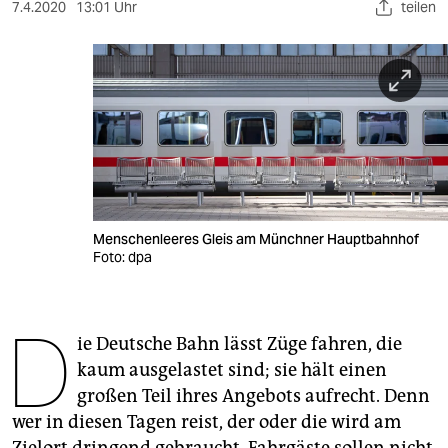
berlin
7.4.2020
13:01 Uhr
teilen
nord
wahrheit
verlag
verlag
veranstaltungen
Menschenleeres Gleis am Münchner Hauptbahnhof
shop
Foto: dpa
fragen & hilfe
D
unterstützen
ie Deutsche Bahn lässt Züge fahren, die
kaum ausgelastet sind; sie hält einen
abo
großen Teil ihres Angebots aufrecht. Denn
genossenschaft
wer in diesen Tagen reist, der oder die wird am