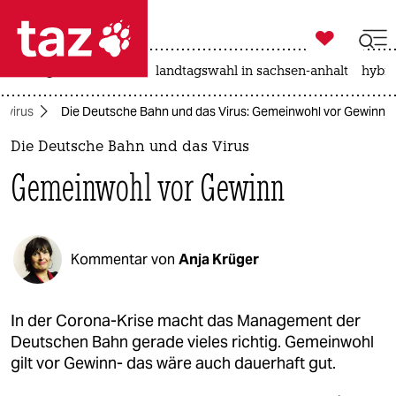

taz zahl ich
niedrigwasser
rente
landtagswahl in sachsen-anhalt
hybri

taz zahl ich
avirus
Die Deutsche Bahn und das Virus: Gemeinwohl vor Gewinn
taz zahl ich
Die Deutsche Bahn und das Virus
themen
Gemeinwohl vor Gewinn
politik
öko
Kommentar von
Anja Krüger
gesellschaft
kultur
In der Corona-Krise macht das Management der
Deutschen Bahn gerade vieles richtig. Gemeinwohl
sport
gilt vor Gewinn- das wäre auch dauerhaft gut.