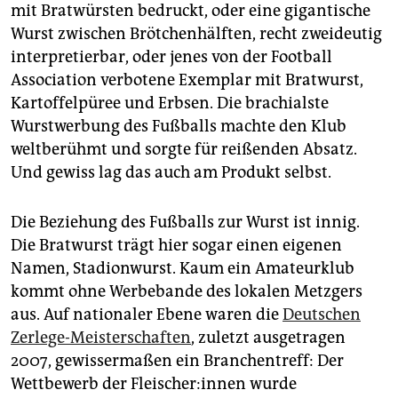
epaper login
mit Bratwürsten bedruckt, oder eine gigantische
Wurst zwischen Brötchenhälften, recht zweideutig
interpretierbar, oder jenes von der Football
Association verbotene Exemplar mit Bratwurst,
Kartoffelpüree und Erbsen. Die brachialste
Wurstwerbung des Fußballs machte den Klub
weltberühmt und sorgte für reißenden Absatz.
Und gewiss lag das auch am Produkt selbst.
Die Beziehung des Fußballs zur Wurst ist innig.
Die Bratwurst trägt hier sogar einen eigenen
Namen, Stadionwurst. Kaum ein Amateurklub
kommt ohne Werbebande des lokalen Metzgers
aus. Auf nationaler Ebene waren die
Deutschen
Zerlege-Meisterschaften
, zuletzt ausgetragen
2007, gewissermaßen ein Branchentreff: Der
Wettbewerb der Flei­sche­r:in­nen wurde