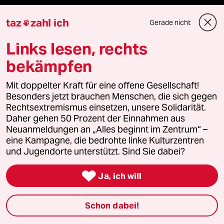
taz frisch
taz
zahl ich
Gerade nicht

taz zahl ich
Links lesen, rechts
bekämpfen
taz lab Infobrief
Mit doppelter Kraft für eine offene Gesellschaft!
Besonders jetzt brauchen Menschen, die sich gegen
Rechtsextremismus einsetzen, unsere Solidarität.
Veranstaltungen
Daher gehen 50 Prozent der Einnahmen aus
Neuanmeldungen an „Alles beginnt im Zentrum“ –
eine Kampagne, die bedrohte linke Kulturzentren
Demnächst
und Jugendorte unterstützt. Sind Sie dabei?
Vor Ort

Ja, ich will
Live im Stream
Schon dabei!
Vergangene