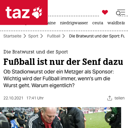

taz zahl ich
hitze
krieg in der ukraine
niedrigwasser
ceuta
waldbrän

taz zahl ich
Startseite
Sport
Fußball
Die Bratwurst und der Sport: Fußb
taz zahl ich
themen
Die Bratwurst und der Sport
Fußball ist nur der Senf dazu
politik
Ob Stadionwurst oder ein Metzger als Sponsor:
öko
Wichtig wird der Fußball immer, wenn's um die
Wurst geht. Warum eigentlich?
gesellschaft
22.10.2021
17:41 Uhr
teilen
kultur
sport