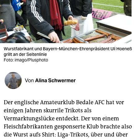
berlin
nord
wahrheit
verlag
Wurstfabrikant und Bayern-München-Ehrenpräsident Uli Hoeneß
verlag
grillt an der Seitenlinie
Foto: imago/Plusphoto
veranstaltungen
shop
Von
Alina Schwermer
fragen & hilfe
Der englische Amateurklub Bedale AFC hat vor
unterstützen
einigen Jahren skurrile Trikots als
abo
Vermarktungslücke entdeckt. Der von einem
Fleischfabrikanten gesponserte Klub brachte also
genossenschaft
die Wurst aufs Shirt: Liga-Trikots, über und über