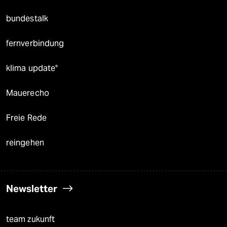
bundestalk
fernverbindung
klima update°
Mauerecho
Freie Rede
reingehen
Newsletter
team zukunft