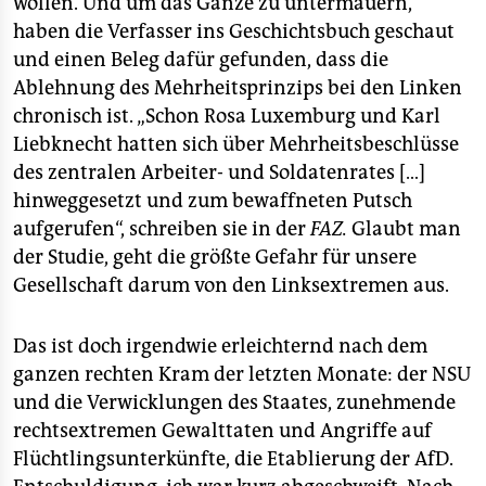
wollen. Und um das Ganze zu untermauern,
epaper login
haben die Verfasser ins Geschichtsbuch geschaut
und einen Beleg dafür gefunden, dass die
Ablehnung des Mehrheitsprinzips bei den Linken
chronisch ist. „Schon Rosa Luxemburg und Karl
Liebknecht hatten sich über Mehrheitsbeschlüsse
des zentralen Arbeiter- und Soldatenrates […]
hinweggesetzt und zum bewaffneten Putsch
aufgerufen“, schreiben sie in der
FAZ.
Glaubt man
der Studie, geht die größte Gefahr für unsere
Gesellschaft darum von den Linksextremen aus.
Das ist doch irgendwie erleichternd nach dem
ganzen rechten Kram der letzten Monate: der NSU
und die Verwicklungen des Staates, zunehmende
rechtsextremen Gewalttaten und Angriffe auf
Flüchtlingsunterkünfte, die Etablierung der AfD.