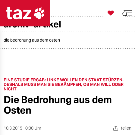

taz zahl ich
archiv-artikel

taz zahl ich
taz zahl ich
die bedrohung aus dem osten
themen
politik
EINE STUDIE ERGAB: LINKE WOLLEN DEN STAAT STÜRZEN.
öko
DESHALB MUSS MAN SIE BEKÄMPFEN, OB MAN WILL ODER
NICHT
gesellschaft
Die Bedrohung aus dem
Osten
kultur
sport
10.3.2015
0:00 Uhr
teilen