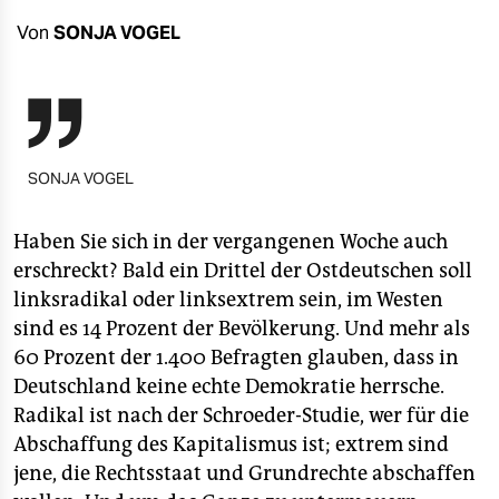
berlin
Von
SONJA VOGEL
nord
wahrheit

verlag
SONJA VOGEL
verlag
veranstaltungen
Haben Sie sich in der vergangenen Woche auch
erschreckt? Bald ein Drittel der Ostdeutschen soll
shop
linksradikal oder linksextrem sein, im Westen
fragen & hilfe
sind es 14 Prozent der Bevölkerung. Und mehr als
60 Prozent der 1.400 Befragten glauben, dass in
unterstützen
Deutschland keine echte Demokratie herrsche.
Radikal ist nach der Schroeder-Studie, wer für die
abo
Abschaffung des Kapitalismus ist; extrem sind
genossenschaft
jene, die Rechtsstaat und Grundrechte abschaffen