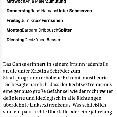
Mittwoch
Anja Maier
Zumutung
Donnerstag
René Hamann
Unter Schmerzen
Freitag
Jürn Kruse
Fernsehen
Montag
Barbara Dribbusch
Später
Dienstag
Deniz Yücel
Besser
Das Ganze erinnert in seinem Irrsinn jedenfalls
an die unter Kristina Schröder zum
Staatsprogramm erhobene Extremismustheorie.
Die besagte nämlich, dass der Rechtsextremismus
eine genauso große Gefahr sei wie der nicht weiter
definierte und ideologisch in alle Richtungen
überdehnte Linksextremismus. Was schließlich
sind ein paar rechte Überfälle oder eine jahrelang