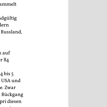
 sammelt
ndgültig
lern
, Russland,
k auf
r 84
4 bis 5
n USA und
le. Zwar
en Rückgang
pri diesen