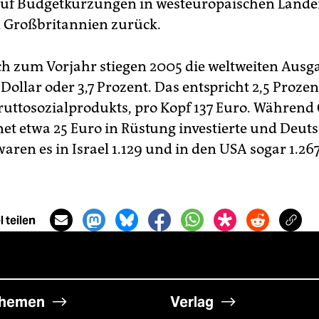
auf Budgetkürzungen in westeuropäischen Lände
d Großbritannien zurück.
ch zum Vorjahr stiegen 2005 die weltweiten Aus
Dollar oder 3,7 Prozent. Das entspricht 2,5 Prozen
ruttosozialprodukts, pro Kopf 137 Euro. Während
t etwa 25 Euro in Rüstung investierte und Deut
aren es in Israel 1.129 und in den USA sogar 1.26
 teilen
hemen
Verlag