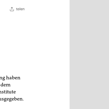
teilen
ung haben
t dem
stitute
ausgegeben.