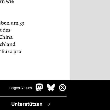
rn wie
gaben um 33
t des
 China
schland
7 Euro pro
Folgen Sie uns
Unterstützen