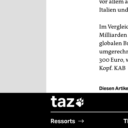
vor allem 
Italien un
Im Verglei
Milliarden 
globalen B
umgerechne
300 Euro, w
Kopf.
KAB
Diesen Artikel
taz

Ressorts
T