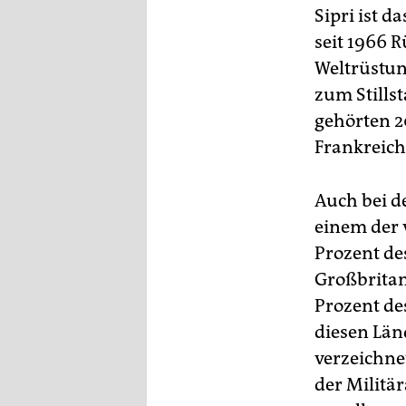
epaper login
Sipri ist d
seit 1966 
Weltrüstun
zum Stills
gehörten 20
Frankreich
Auch bei d
einem der 
Prozent de
Großbritan
Prozent de
diesen Länd
verzeichne
der Militä