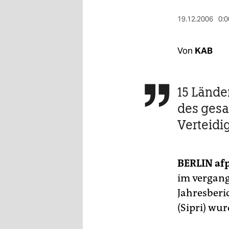
berlin
19.12.2006
0:0
nord
wahrheit
Von
KAB
verlag
15 Lände

verlag
des gesa
veranstaltungen
Verteid
shop
fragen & hilfe
BERLIN
af
unterstützen
im vergang
abo
Jahresberi
(Sipri) wu
genossenschaft