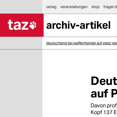
hautnavigation anspringen
hauptinhalt anspringen
footer anspringen
verlag
veranstaltungen
shop
fragen &
archiv-artikel

taz zahl ich
taz zahl ich
deutschland bei waffenhandel auf platz vie
themen
politik
öko
Deut
gesellschaft
auf P
kultur
Davon profi
sport
Kopf 137 E