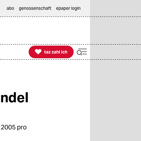
abo
genossenschaft
epaper login

taz zahl ich
taz zahl ich
ndel
n 2005 pro