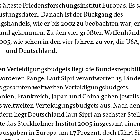
as älteste Friedensforschungsinstitut Europas. Es
Rüstungsdaten. Danach ist der Rückgang des
gshandels, wie er bis 2002 zu beobachten war, e
tand gekommen. Zu den vier größten Waffenhänd
05, wie schon in den vier Jahren zu vor, die USA
 – und Deutschland.
en Verteidigungsbudgets liegt die Bundesrepubli
vorderen Ränge. Laut Sipri verantworten 15 Lände
s gesamten weltweiten Verteidigungsbudgets.
nien, Frankreich, Japan und China geben jeweils 
s weltweiten Verteidigungsbudgets aus. Nach de
ern liegt Deutschland laut Sipri an sechster Stel
te das Stockholmer Institut 2005 insgesamt ein
rausgaben in Europa um 1,7 Prozent, doch führt Si