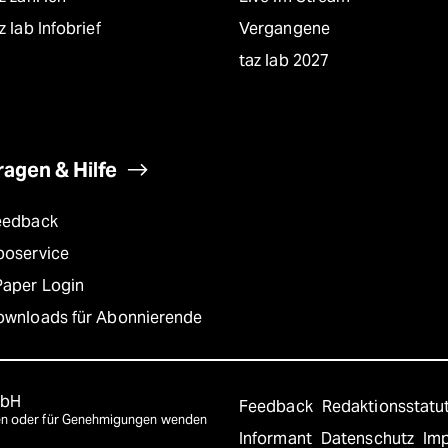
z lab Infobrief
Vergangene
taz lab 2027
ragen & Hilfe
eedback
boservice
Paper Login
ownloads für Abonnierende
mbH
Feedback
Redaktionsstatu
agen oder für Genehmigungen wenden
Informant
Datenschutz
Im