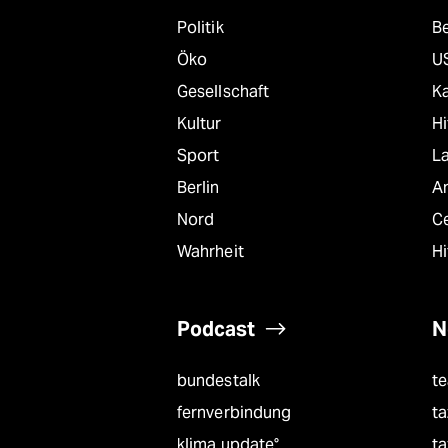
Politik
B
Öko
U
Gesellschaft
K
Kultur
Hi
Sport
L
Berlin
A
Nord
C
Wahrheit
Hi
Podcast
N
bundestalk
t
fernverbindung
ta
klima update°
ta