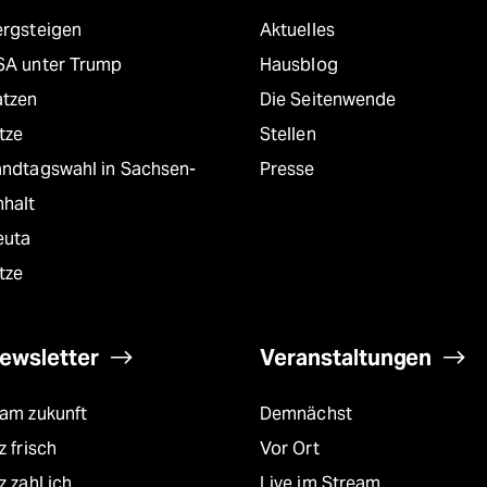
ergsteigen
Aktuelles
SA unter Trump
Hausblog
atzen
Die Seitenwende
tze
Stellen
andtagswahl in Sachsen-
Presse
nhalt
euta
tze
ewsletter
Veranstaltungen
eam zukunft
Demnächst
z frisch
Vor Ort
z zahl ich
Live im Stream