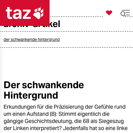

taz zahl ich
archiv-artikel

taz zahl ich
taz zahl ich
der schwankende hintergrund
themen
politik
öko
Der schwankende
Hintergrund
gesellschaft
Erkundungen für die Präzisierung der Gefühle rund
kultur
um einen Aufstand (8): Stimmt eigentlich die
sport
gängige Geschichtsdeutung, die 68 als Siegeszug
der Linken interpretiert? Jedenfalls hat so eine linke