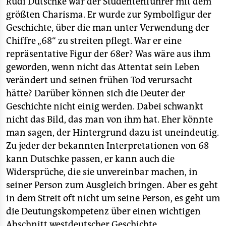
Rudi Dutschke war der Studentenführer mit dem
epaper login
größten Charisma. Er wurde zur Symbolfigur der
Geschichte, über die man unter Verwendung der
Chiffre „68“ zu streiten pflegt. War er eine
repräsentative Figur der 68er? Was wäre aus ihm
geworden, wenn nicht das Attentat sein Leben
verändert und seinen frühen Tod verursacht
hätte? Darüber können sich die Deuter der
Geschichte nicht einig werden. Dabei schwankt
nicht das Bild, das man von ihm hat. Eher könnte
man sagen, der Hintergrund dazu ist uneindeutig.
Zu jeder der bekannten Interpretationen von 68
kann Dutschke passen, er kann auch die
Widersprüche, die sie unvereinbar machen, in
seiner Person zum Ausgleich bringen. Aber es geht
in dem Streit oft nicht um seine Person, es geht um
die Deutungskompetenz über einen wichtigen
Abschnitt westdeutscher Geschichte.