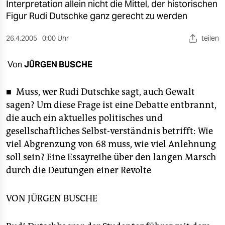
berlin
Interpretation allein nicht die Mittel, der historischen
Figur Rudi Dutschke ganz gerecht zu werden
nord
26.4.2005
0:00 Uhr
teilen
wahrheit
Von
JÜRGEN BUSCHE
verlag
verlag
■ Muss, wer Rudi Dutschke sagt, auch Gewalt
sagen? Um diese Frage ist eine Debatte entbrannt,
veranstaltungen
die auch ein aktuelles politisches und
shop
gesellschaftliches Selbst-verständnis betrifft: Wie
viel Abgrenzung von 68 muss, wie viel Anlehnung
fragen & hilfe
soll sein? Eine Essayreihe über den langen Marsch
unterstützen
durch die Deutungen einer Revolte
abo
VON
JÜRGEN BUSCHE
genossenschaft