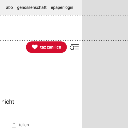
abo
genossenschaft
epaper login

taz zahl ich
taz zahl ich
 nicht
teilen