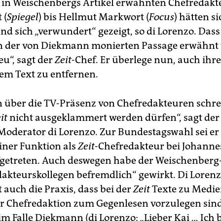
 in Weischenbergs Artikel erwähnten Chefredakt
 (
Spiegel
) bis Hellmut Markwort (
Focus
) hätten s
d sich „verwundert“ gezeigt, so di Lorenzo. Dass 
in der von Diekmann monierten Passage erwähnt
eu“, sagt der
Zeit
-Chef. Er überlege nun, auch ih
em Text zu entfernen.
über die TV-Präsenz von Chefredakteuren schrei
it
nicht ausgeklammert werden dürfen“, sagt der 
oderator di Lorenzo. Zur Bundestagswahl sei e
einer Funktion als
Zeit
-Chefredakteur bei Johanne
getreten. Auch deswegen habe der Weischenberg-
dakteurskollegen befremdlich“ gewirkt. Di Loren
t auch die Praxis, dass bei der
Zeit
Texte zu Medi
er Chefredaktion zum Gegenlesen vorzulegen sin
 im Falle Diekmann (di Lorenzo: „Lieber Kai … Ich