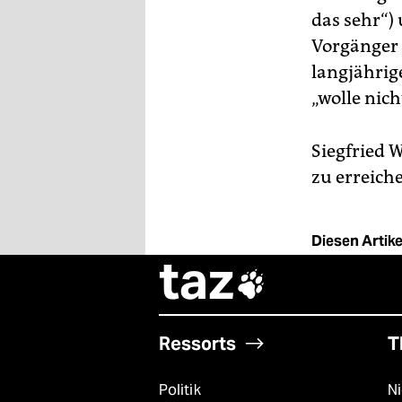
das sehr“)
Vorgänger 
langjährig
„wolle nic
Siegfried 
zu erreich
Diesen Artikel
taz

Ressorts
T
Politik
N