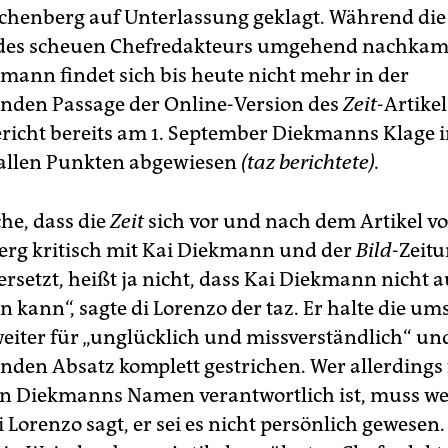
chenberg auf Unterlassung geklagt. Während di
des scheuen Chefredakteurs umgehend nachkam 
ann findet sich bis heute nicht mehr in der
nden Passage der Online-Version des
Zeit
-Artikel
richt bereits am 1. September Diekmanns Klage i
 allen Punkten abgewiesen
(taz berichtete).
he, dass die
Zeit
sich vor und nach dem Artikel v
rg kritisch mit Kai Diekmann und der
Bild
-Zeit
rsetzt, heißt ja nicht, dass Kai Diekmann nicht 
 kann“, sagte di Lorenzo der taz. Er halte die um
eiter für „unglücklich und missverständlich“ un
nden Absatz komplett gestrichen. Wer allerdings 
n Diekmanns Namen verantwortlich ist, muss wei
i Lorenzo sagt, er sei es nicht persönlich gewesen