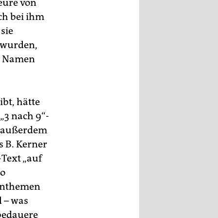
eure von
ich bei ihm
sie
 wurden,
re Namen
bt, hätte
„3 nach 9“-
r außerdem
s B. Kerner
Text „auf
zo
enthemen
d – was
 bedauere