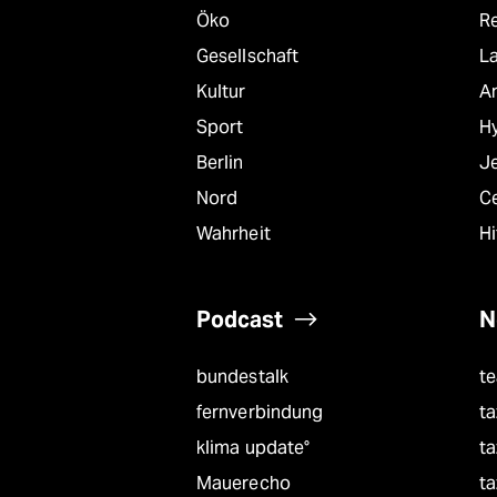
Öko
R
Gesellschaft
L
Kultur
A
Sport
Hy
Berlin
J
Nord
C
Wahrheit
Hi
Podcast
N
bundestalk
t
fernverbindung
ta
klima update°
ta
Mauerecho
ta