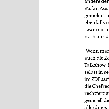
andere der
Stefan Aust
gemeldet un
ebenfalls 
„war mir n
noch aus d
„Wenn man 
auch die
Ze
Talkshow-M
selbst in s
im ZDF auf
die Chefre
rechtfertig
generell d
allerdings