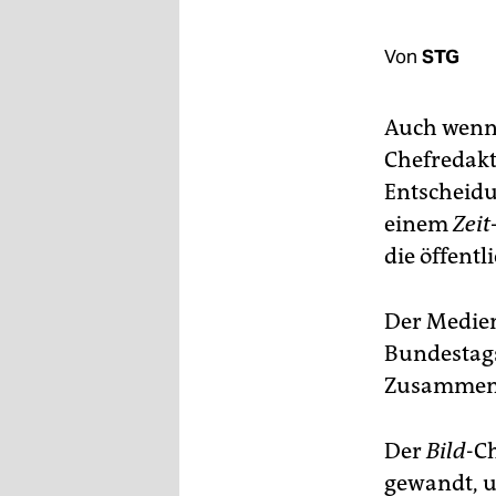
berlin
nord
Von
STG
wahrheit
Auch wenn 
verlag
Chefredakt
Entscheid
verlag
einem
Zeit
veranstaltungen
die öffentl
shop
Der Medien
fragen & hilfe
Bundestag
unterstützen
Zusammenh
abo
Der
Bild
-C
genossenschaft
gewandt, u