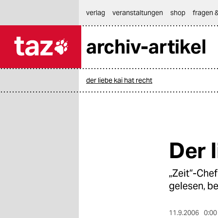
hautnavigation anspringen
hauptinhalt anspringen
footer anspringen
verlag
veranstaltungen
shop
fragen &
archiv-artikel

taz zahl ich
taz zahl ich
der liebe kai hat recht
themen
politik
öko
Der 
gesellschaft
„Zeit“-Chef
kultur
gelesen, b
sport
11.9.2006
0:00