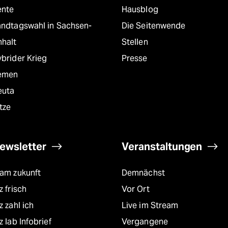
ente
Hausblog
andtagswahl in Sachsen-
Die Seitenwende
nhalt
Stellen
brider Krieg
Presse
emen
euta
tze
ewsletter
Veranstaltungen
eam zukunft
Demnächst
z frisch
Vor Ort
z zahl ich
Live im Stream
z lab Infobrief
Vergangene