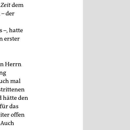
e
Zeit
dem
– der
s –, hatte
n erster
on Herrn
ung
auch mal
strittenen
d hätte den
für das
ter offen
. Auch