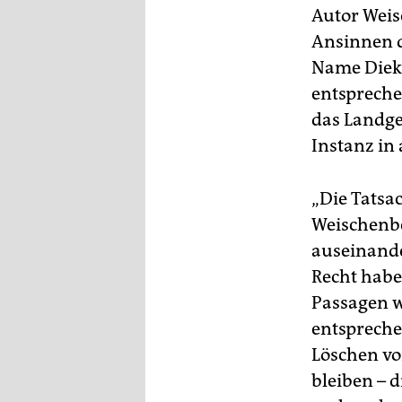
epaper login
Autor Weis
Ansinnen 
Name Diekm
entspreche
das Landge
Instanz in
„Die Tatsac
Weischenbe
auseinande
Recht haben
Passagen w
entspreche
Löschen vo
bleiben – d