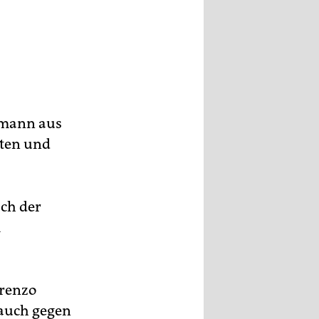
kmann aus
sten und
ach der
m
orenzo
 auch gegen