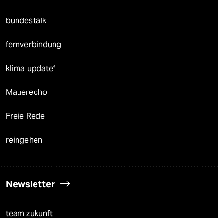
bundestalk
fernverbindung
klima update°
Mauerecho
Freie Rede
reingehen
Newsletter
team zukunft