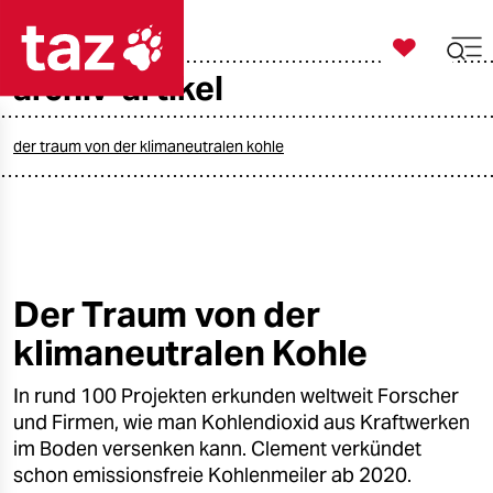

taz zahl ich
archiv-artikel

taz zahl ich
taz zahl ich
der traum von der klimaneutralen kohle
themen
politik
öko
Der Traum von der
klimaneutralen Kohle
gesellschaft
In rund 100 Projekten erkunden weltweit Forscher
kultur
und Firmen, wie man Kohlendioxid aus Kraftwerken
sport
im Boden versenken kann. Clement verkündet
schon emissionsfreie Kohlenmeiler ab 2020.