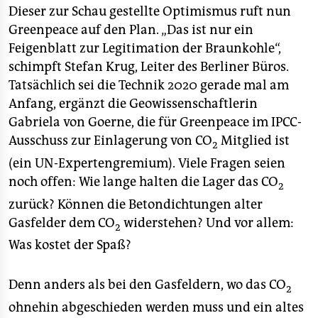
Dieser zur Schau gestellte Optimismus ruft nun
Greenpeace auf den Plan. „Das ist nur ein
Feigenblatt zur Legitimation der Braunkohle“,
schimpft Stefan Krug, Leiter des Berliner Büros.
Tatsächlich sei die Technik 2020 gerade mal am
Anfang, ergänzt die Geowissenschaftlerin
Gabriela von Goerne, die für Greenpeace im IPCC-
Ausschuss zur Einlagerung von CO
Mitglied ist
2
(ein UN-Expertengremium). Viele Fragen seien
noch offen: Wie lange halten die Lager das CO
2
zurück? Können die Betondichtungen alter
Gasfelder dem CO
widerstehen? Und vor allem:
2
Was kostet der Spaß?
Denn anders als bei den Gasfeldern, wo das CO
2
ohnehin abgeschieden werden muss und ein altes