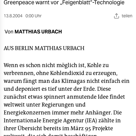
berlin
Greenpeace warnt vor „Feigenblatt“-Technologie
nord
13.8.2004
0:00 Uhr
teilen
wahrheit
Von
MATTHIAS URBACH
verlag
AUS BERLIN
MATTHIAS URBACH
verlag
Wenn es schon nicht möglich ist, Kohle zu
veranstaltungen
verbrennen, ohne Kohlendioxid zu erzeugen,
shop
warum fängt man das Klimagas nicht einfach ein
und deponiert es tief unter der Erde. Diese
fragen & hilfe
zunächst etwas spinnert anmutende Idee findet
unterstützen
weltweit unter Regierungen und
Energiekonzernen immer mehr Anhänger. Die
abo
Internationale Energie Agentur (IEA) zählte in
genossenschaft
ihrer Übersicht bereits im März 95 Projekte