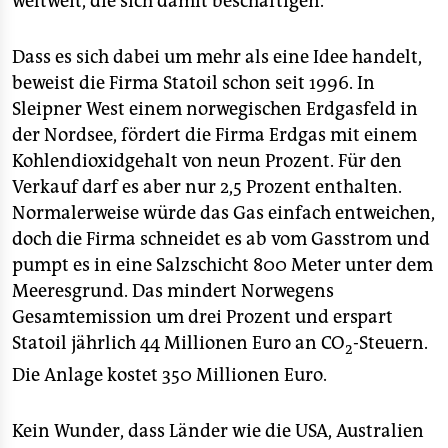
weltweit, die sich damit beschäftigen.
epaper login
Dass es sich dabei um mehr als eine Idee handelt,
beweist die Firma Statoil schon seit 1996. In
Sleipner West einem norwegischen Erdgasfeld in
der Nordsee, fördert die Firma Erdgas mit einem
Kohlendioxidgehalt von neun Prozent. Für den
Verkauf darf es aber nur 2,5 Prozent enthalten.
Normalerweise würde das Gas einfach entweichen,
doch die Firma schneidet es ab vom Gasstrom und
pumpt es in eine Salzschicht 800 Meter unter dem
Meeresgrund. Das mindert Norwegens
Gesamtemission um drei Prozent und erspart
Statoil jährlich 44 Millionen Euro an CO
-Steuern.
2
Die Anlage kostet 350 Millionen Euro.
Kein Wunder, dass Länder wie die USA, Australien