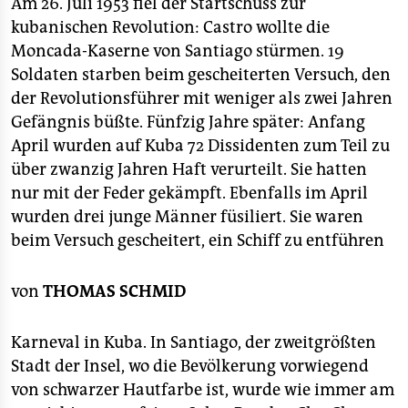
berlin
Am 26. Juli 1953 fiel der Startschuss zur
kubanischen Revolution: Castro wollte die
nord
Moncada-Kaserne von Santiago stürmen. 19
Soldaten starben beim gescheiterten Versuch, den
wahrheit
der Revolutionsführer mit weniger als zwei Jahren
verlag
Gefängnis büßte. Fünfzig Jahre später: Anfang
April wurden auf Kuba 72 Dissidenten zum Teil zu
verlag
über zwanzig Jahren Haft verurteilt. Sie hatten
nur mit der Feder gekämpft. Ebenfalls im April
veranstaltungen
wurden drei junge Männer füsiliert. Sie waren
shop
beim Versuch gescheitert, ein Schiff zu entführen
fragen & hilfe
von
THOMAS SCHMID
unterstützen
abo
Karneval in Kuba. In Santiago, der zweitgrößten
Stadt der Insel, wo die Bevölkerung vorwiegend
genossenschaft
von schwarzer Hautfarbe ist, wurde wie immer am