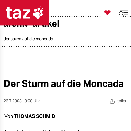

taz zahl ich
archiv-artikel

taz zahl ich
taz zahl ich
der sturm auf die moncada
themen
politik
öko
Der Sturm auf die Moncada
gesellschaft
26.7.2003
0:00 Uhr
teilen
kultur
Von
THOMAS SCHMID
sport