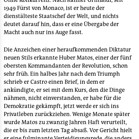
Ohne Konkurrenz. Nach Rainier Grimaldi, seit
1949 Fürst von Monaco, ist er heute der
dienstälteste Staatschef der Welt, und nichts
deutet darauf hin, dass er eine Übergabe der
Macht auch nur ins Auge fasst.
Die Anzeichen einer heraufkommenden Diktatur
neuen Stils erkannte Huber Matos, einer der fünf
obersten Kommandanten der Revolution, schon
sehr früh. Ein halbes Jahr nach dem Triumph
schrieb er Castro einen Brief, in dem er
ankündigte, er sei mit dem Kurs, den die Dinge
nähmen, nicht einverstanden, er habe für die
Demokratie gekämpft, jetzt werde er sich ins
Privatleben zurückziehen. Wenige Monate später
wurde Matos zu zwanzig Jahren Haft verurteilt,
die er bis zum letzten Tag absaß. Vor Gericht hielt
er eine fulminante Verteidigungsrede, die anders