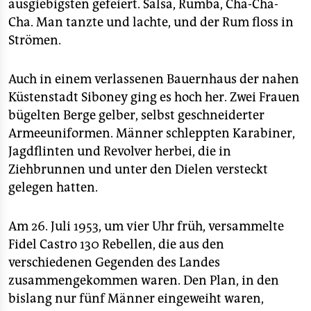
epaper login
ausgiebigsten gefeiert. Salsa, Rumba, Cha-Cha-
Cha. Man tanzte und lachte, und der Rum floss in
Strömen.
Auch in einem verlassenen Bauernhaus der nahen
Küstenstadt Siboney ging es hoch her. Zwei Frauen
bügelten Berge gelber, selbst geschneiderter
Armeeuniformen. Männer schleppten Karabiner,
Jagdflinten und Revolver herbei, die in
Ziehbrunnen und unter den Dielen versteckt
gelegen hatten.
Am 26. Juli 1953, um vier Uhr früh, versammelte
Fidel Castro 130 Rebellen, die aus den
verschiedenen Gegenden des Landes
zusammengekommen waren. Den Plan, in den
bislang nur fünf Männer eingeweiht waren,