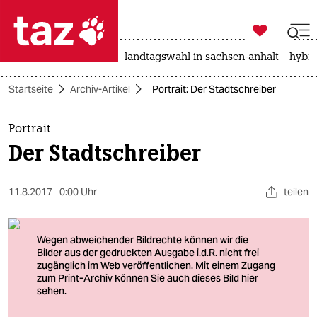

taz zahl ich
niedrigwasser
rente
landtagswahl in sachsen-anhalt
hybri

taz zahl ich
Startseite
Archiv-Artikel
Portrait: Der Stadtschreiber
taz zahl ich
themen
Portrait
Der Stadtschreiber
politik
öko
11.8.2017
0:00 Uhr
teilen
gesellschaft
kultur
sport