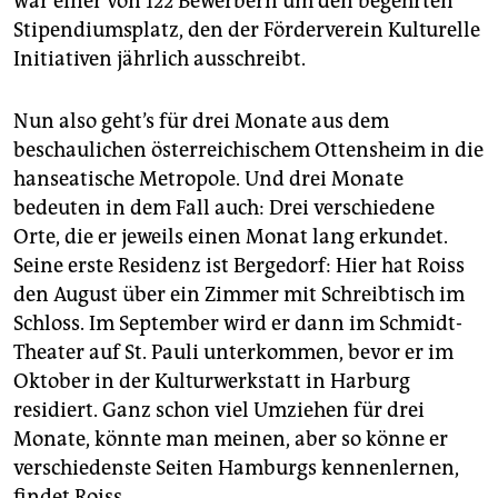
war einer von 122 Bewerbern um den begehrten
epaper login
Stipendiumsplatz, den der Förderverein Kulturelle
Initiativen jährlich ausschreibt.
Nun also geht’s für drei Monate aus dem
beschaulichen österreichischem Ottensheim in die
hanseatische Metropole. Und drei Monate
bedeuten in dem Fall auch: Drei verschiedene
Orte, die er jeweils einen Monat lang erkundet.
Seine erste Residenz ist Bergedorf: Hier hat Roiss
den August über ein Zimmer mit Schreibtisch im
Schloss. Im September wird er dann im Schmidt-
Theater auf St. Pauli unterkommen, bevor er im
Oktober in der Kulturwerkstatt in Harburg
residiert. Ganz schon viel Umziehen für drei
Monate, könnte man meinen, aber so könne er
verschiedenste Seiten Hamburgs kennenlernen,
findet Roiss.