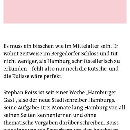
berlin
nord
In Hamburgs Alltag eingetaucht: Stephan Roiss
Foto: Benjamin Rizy
wahrheit
verlag
Es muss ein bisschen wie im Mittelalter sein: Er
verlag
wohnt zeitweise im Bergedorfer Schloss und tut
nicht weniger, als Hamburg schriftstellerisch zu
veranstaltungen
erkunden – fehlt also nur noch die Kutsche, und
shop
die Kulisse wäre perfekt.
fragen & hilfe
Stephan Roiss ist seit einer Woche „Hamburger
unterstützen
Gast“, also der neue Stadtschreiber Hamburgs.
Seine Aufgabe: Drei Monate lang Hamburg von all
abo
seinen Seiten kennenlernen und ohne
genossenschaft
thematische Vorgaben darüber schreiben. Roiss