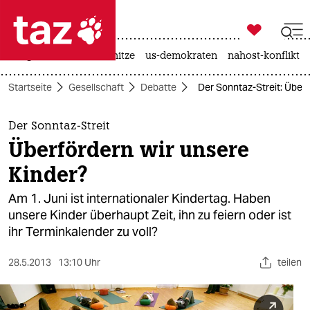

taz zahl ich
krieg in der ukraine
hitze
us-demokraten
nahost-konflikt

taz zahl ich
Startseite
Gesellschaft
Debatte
Der Sonntaz-Streit: Überf
taz zahl ich
themen
Der Sonntaz-Streit
Überfördern wir unsere
politik
Kinder?
öko
Am 1. Juni ist internationaler Kindertag. Haben
unsere Kinder überhaupt Zeit, ihn zu feiern oder ist
gesellschaft
ihr Terminkalender zu voll?
kultur
28.5.2013
13:10 Uhr
teilen
sport