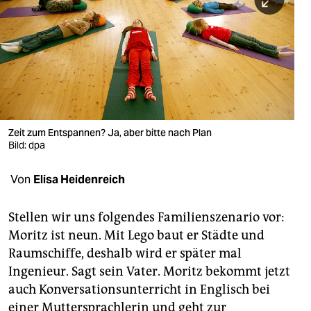
berlin
nord
wahrheit
verlag
verlag
Zeit zum Entspannen? Ja, aber bitte nach Plan
Bild: dpa
veranstaltungen
shop
Von
Elisa Heidenreich
fragen & hilfe
Stellen wir uns folgendes Familienszenario vor:
unterstützen
Moritz ist neun. Mit Lego baut er Städte und
Raumschiffe, deshalb wird er später mal
abo
Ingenieur. Sagt sein Vater. Moritz bekommt jetzt
genossenschaft
auch Konversationsunterricht in Englisch bei
einer Muttersprachlerin und geht zur