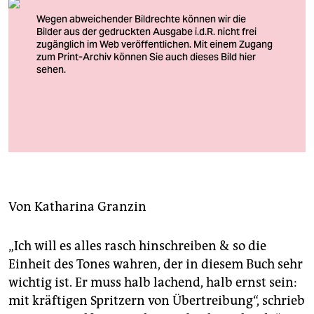
berlin
nord
wahrheit
verlag
verlag
Szene aus „Orlando“ von Katie Mitchell
Foto: Stephen Cummiskey
veranstaltungen
shop
fragen & hilfe
Von
Katharina Granzin
unterstützen
„Ich will es alles rasch hinschreiben & so die
abo
Einheit des Tones wahren, der in diesem Buch sehr
wichtig ist. Er muss halb lachend, halb ernst sein:
genossenschaft
mit kräftigen Spritzern von Übertreibung“, schrieb