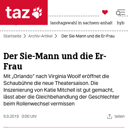

taz zahl ich
niedrigwasser
rente
landtagswahl in sachsen-anhalt
hybri

taz zahl ich
Startseite
Archiv-Artikel
Der Sie-Mann und die Er-Frau
taz zahl ich
themen
Der Sie-Mann und die Er-
Frau
politik
Mit „Orlando“ nach Virginia Woolf eröffnet die
öko
Schaubühne die neue Theatersaison. Die
Inszenierung von Katie Mitchell ist gut gemacht,
gesellschaft
lässt aber die Gleichbehandlung der Geschlechter
kultur
beim Rollenwechsel vermissen
sport
9.9.2019
0:00 Uhr
teilen