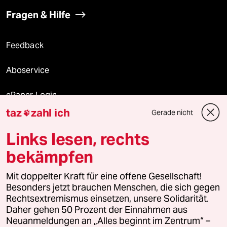
Fragen & Hilfe
Feedback
Aboservice
ePaper Login
taz
zahl ich
Gerade nicht

Downloads für Abonnierende
Links lesen, rechts
bekämpfen
© 2026 taz Verlags und Vertriebs GmbH
Mit doppelter Kraft für eine offene Gesellschaft!
Alle Rechte vorbehalten. Bei rechtlichen Fragen oder für Genehmigungen
wenden Sie sich bitte an
lizenzen@taz.de
Besonders jetzt brauchen Menschen, die sich gegen
Rechtsextremismus einsetzen, unsere Solidarität.
Daher gehen 50 Prozent der Einnahmen aus
Feedback
Redaktionsstatut
Kommune-Richtlinien
KI-
Neuanmeldungen an „Alles beginnt im Zentrum“ –