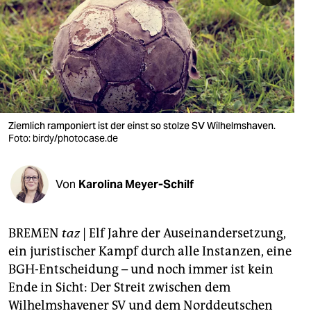
berlin
nord
wahrheit
verlag
verlag
Ziemlich ramponiert ist der einst so stolze SV Wilhelmshaven.
Foto: birdy/photocase.de
veranstaltungen
shop
Von
Karolina Meyer-Schilf
fragen & hilfe
unterstützen
BREMEN
taz
| Elf Jahre der Auseinandersetzung,
ein juristischer Kampf durch alle Instanzen, eine
abo
BGH-Entscheidung – und noch immer ist kein
genossenschaft
Ende in Sicht: Der Streit zwischen dem
Wilhelmshavener SV und dem Norddeutschen