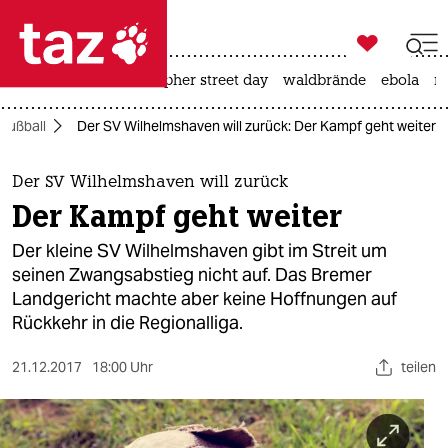

taz zahl ich
ceuta
rente
christopher street day
waldbrände
ebola
na

taz zahl ich
Fußball
Der SV Wilhelmshaven will zurück: Der Kampf geht weiter
taz zahl ich
themen
Der SV Wilhelmshaven will zurück
Der Kampf geht weiter
politik
Der kleine SV Wilhelmshaven gibt im Streit um
öko
seinen Zwangsabstieg nicht auf. Das Bremer
Landgericht machte aber keine Hoffnungen auf
gesellschaft
Rückkehr in die Regionalliga.
kultur
21.12.2017
18:00 Uhr
teilen
sport