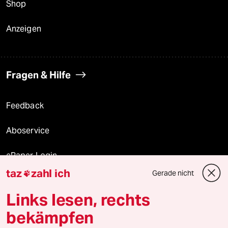
Shop
Anzeigen
Fragen & Hilfe
Feedback
Aboservice
ePaper Login
taz
zahl ich
Gerade nicht

Downloads für Abonnierende
Links lesen, rechts
bekämpfen
© 2026 taz Verlags und Vertriebs GmbH