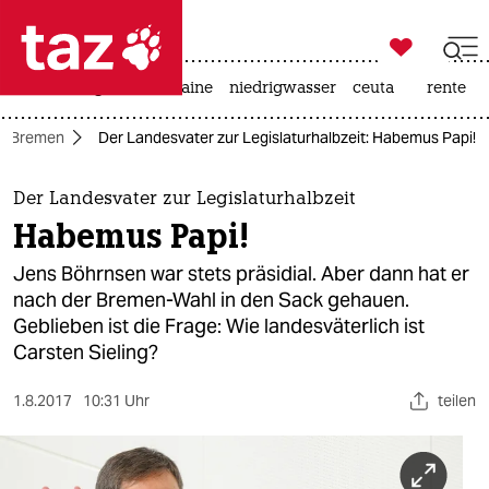

taz zahl ich
hitze
krieg in der ukraine
niedrigwasser
ceuta
rente

taz zahl ich
Bremen
Der Landesvater zur Legislaturhalbzeit: Habemus Papi!
taz zahl ich
themen
Der Landesvater zur Legislaturhalbzeit
Habemus Papi!
politik
Jens Böhrnsen war stets präsidial. Aber dann hat er
öko
nach der Bremen-Wahl in den Sack gehauen.
Geblieben ist die Frage: Wie landesväterlich ist
gesellschaft
Carsten Sieling?
kultur
1.8.2017
10:31 Uhr
teilen
sport