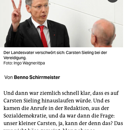
berlin
nord
wahrheit
verlag
verlag
Der Landesvater verschwört sich: Carsten Sieling bei der
Vereidigung.
veranstaltungen
Foto: Ingo Wagner/dpa
shop
Von
Benno Schirrmeister
fragen & hilfe
Und dann war ziemlich schnell klar, dass es auf
unterstützen
Carsten Sieling hinauslaufen würde. Und es
kamen die Anrufe in der Redaktion, aus der
abo
Sozialdemokratie, und da war dann die Frage:
genossenschaft
unser kleiner Carsten, ja, kann der denn das? Das