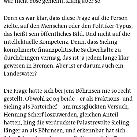
war nicht böse gemeint, klang aber so.
epaper login
Denn es war klar, dass diese Frage auf die Person
zielte, auf den Menschen oder den Politiker-Typus,
das heißt sein öffentliches Bild. Und nicht auf die
intellektuelle Kompetenz. Denn, dass Sieling
komplizierte finanzpolitische Sachverhalte zu
durchdringen vermag, das ist ja jedem lange klar
gewesen in Bremen. Aber ist er darum auch ein
Landesvater?
Die Frage hatte sich bei Jens Böhrnsen nie so recht
gestellt. Obwohl 2004 beide – er als Fraktions- und
Sieling als Parteichef – am missglückten Versuch,
Henning Scherf loszuwerden, gleichen Anteil
hatten, hing die verdruckste Palastrevolte Sieling
länger an als Böhrnsen, und erkennbar hat sich