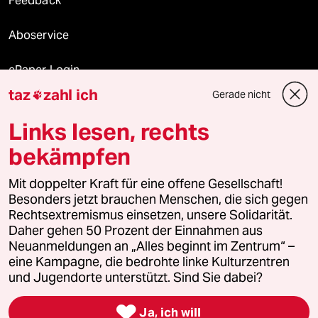
Feedback
Aboservice
ePaper Login
taz
zahl ich
Gerade nicht

Downloads für Abonnierende
Links lesen, rechts
bekämpfen
© 2026 taz Verlags und Vertriebs GmbH
Alle Rechte vorbehalten. Bei rechtlichen Fragen oder für Genehmigungen
Mit doppelter Kraft für eine offene Gesellschaft!
wenden Sie sich bitte an
lizenzen@taz.de
Besonders jetzt brauchen Menschen, die sich gegen
Rechtsextremismus einsetzen, unsere Solidarität.
Daher gehen 50 Prozent der Einnahmen aus
Feedback
Redaktionsstatut
Kommune-Richtlinien
KI-
Neuanmeldungen an „Alles beginnt im Zentrum“ –
eine Kampagne, die bedrohte linke Kulturzentren
Leitlinie
Informant
Datenschutz
Impressum
AGB
und Jugendorte unterstützt. Sind Sie dabei?
Seitenwende
Einwilligungen widerrufen (Ads)

Ja, ich will