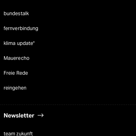
bundestalk
fernverbindung
klima update°
Mauerecho
Freie Rede
reingehen
Newsletter
team zukunft