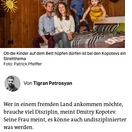
berlin
nord
wahrheit
verlag
verlag
Ob die Kinder auf dem Bett hüpfen dürfen ist bei den Kopotevs ein
Streitthema
veranstaltungen
Foto: Patrick Pfeiffer
shop
Von
Tigran Petrosyan
fragen & hilfe
unterstützen
Wer in einem fremden Land ankommen möchte,
abo
brauche viel Disziplin, meint Dmitry Kopotev.
Seine Frau meint, es könne auch undisziplinierter
genossenschaft
was werden.