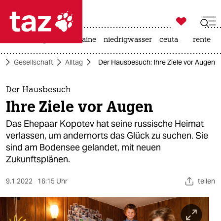

taz zahl ich
hitze
krieg in der ukraine
niedrigwasser
ceuta
rente

taz zahl ich
e
Gesellschaft
Alltag
Der Hausbesuch: Ihre Ziele vor Augen
taz zahl ich
themen
Der Hausbesuch
Ihre Ziele vor Augen
politik
Das Ehepaar Kopotev hat seine russische Heimat
öko
verlassen, um andernorts das Glück zu suchen. Sie
sind am Bodensee gelandet, mit neuen
gesellschaft
Zukunftsplänen.
kultur
9.1.2022
16:15 Uhr
teilen
sport