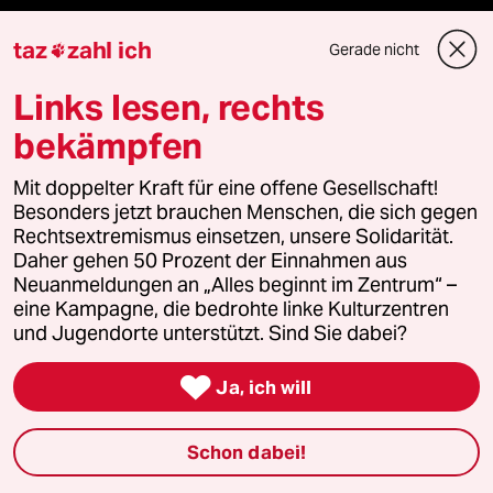
taz
zahl ich
Gerade nicht
Reisen

Links lesen, rechts
Kantine
bekämpfen
Shop
Mit doppelter Kraft für eine offene Gesellschaft!
Besonders jetzt brauchen Menschen, die sich gegen
Anzeigen
Rechtsextremismus einsetzen, unsere Solidarität.
Daher gehen 50 Prozent der Einnahmen aus
Neuanmeldungen an „Alles beginnt im Zentrum“ –
eine Kampagne, die bedrohte linke Kulturzentren
Fragen & Hilfe
und Jugendorte unterstützt. Sind Sie dabei?
Feedback

Ja, ich will
Aboservice
Schon dabei!
ePaper Login