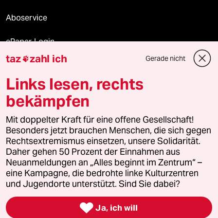
Aboservice
ePaper Login
taz
zahl ich
Gerade nicht

Downloads für Abonnierende
Links lesen, rechts
bekämpfen
© 2026 taz Verlags und Vertriebs GmbH
Alle Rechte vorbehalten. Bei rechtlichen Fragen oder für Genehmigungen
Mit doppelter Kraft für eine offene Gesellschaft!
wenden Sie sich bitte an
lizenzen@taz.de
Besonders jetzt brauchen Menschen, die sich gegen
Rechtsextremismus einsetzen, unsere Solidarität.
Daher gehen 50 Prozent der Einnahmen aus
Feedback
Redaktionsstatut
Kommune-Richtlinien
KI-
Neuanmeldungen an „Alles beginnt im Zentrum“ –
eine Kampagne, die bedrohte linke Kulturzentren
Leitlinie
Informant
Datenschutz
Impressum
AGB
und Jugendorte unterstützt. Sind Sie dabei?
Seitenwende
Einwilligungen widerrufen (Ads)

Ja, ich will