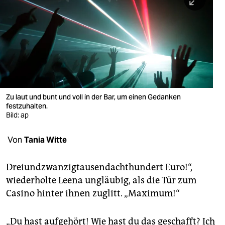
berlin
nord
wahrheit
verlag
verlag
Zu laut und bunt und voll in der Bar, um einen Gedanken
festzuhalten.
veranstaltungen
Bild: ap
shop
Von
Tania Witte
fragen & hilfe
unterstützen
Dreiundzwanzigtausendachthundert Euro!“,
wiederholte Leena ungläubig, als die Tür zum
abo
Casino hinter ihnen zuglitt. „Maximum!“
genossenschaft
„Du hast aufgehört! Wie hast du das geschafft? Ich