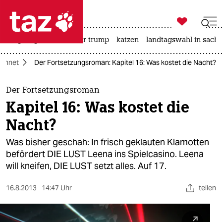

taz zahl ich
bergsteigen
usa unter trump
katzen
landtagswahl in sachs

taz zahl ich
echnet
Der Fortsetzungsroman: Kapitel 16: Was kostet die Nacht?
taz zahl ich
themen
Der Fortsetzungsroman
Kapitel 16: Was kostet die
politik
Nacht?
öko
Was bisher geschah: In frisch geklauten Klamotten
befördert DIE LUST Leena ins Spielcasino. Leena
gesellschaft
will kneifen, DIE LUST setzt alles. Auf 17.
kultur
16.8.2013
14:47 Uhr
teilen
sport