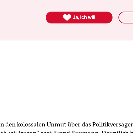

Ja, ich will
n den kolossalen Unmut über das Politikversagen