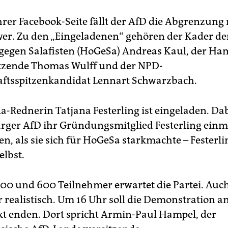
hrer Facebook-Seite fällt der AfD die Abgrenzung
wer. Zu den „Eingeladenen“ gehören der Kader de
gegen Salafisten (HoGeSa) Andreas Kaul, der H
tzende Thomas Wulff und der NPD-
ftsspitzenkandidat Lennart Schwarzbach.
a-Rednerin Tatjana Festerling ist eingeladen. Dab
ger AfD ihr Gründungsmitglied Festerling einm
n, als sie sich für HoGeSa starkmachte – Festerli
elbst.
00 und 600 Teilnehmer erwartet die Partei. Auch 
r realistisch. Um 16 Uhr soll die Demonstration a
 enden. Dort spricht Armin-Paul Hampel, der