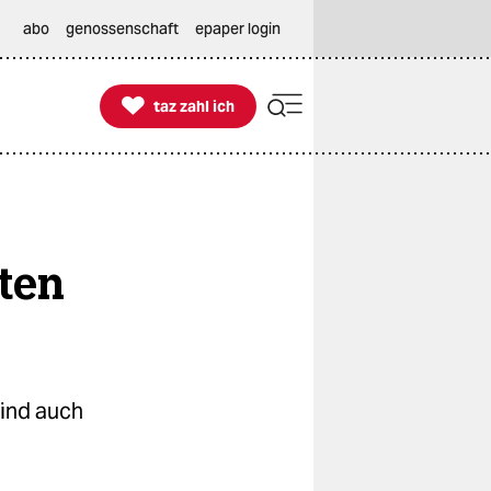
abo
genossenschaft
epaper login

taz zahl ich
taz zahl ich
hten
sind auch