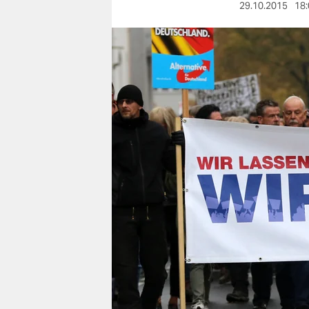
berlin
29.10.2015
18:
nord
wahrheit
verlag
verlag
veranstaltungen
shop
fragen & hilfe
unterstützen
abo
genossenschaft