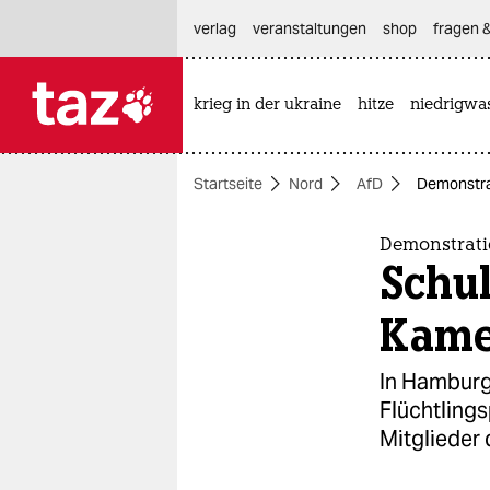
hautnavigation anspringen
hauptinhalt anspringen
footer anspringen
verlag
veranstaltungen
shop
fragen &
krieg in der ukraine
hitze
niedrigwa

taz zahl ich
taz zahl ich
Startseite
Nord
AfD
Demonstra
themen
politik
Demonstrati
Schul
öko
Kame
gesellschaft
In Hamburg
kultur
Flüchtling
Mitglieder 
sport