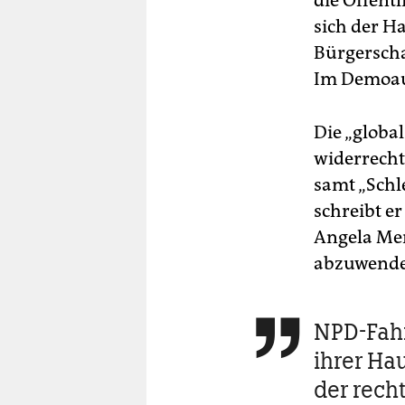
die Öffent
sich der H
Bürgersch
Im Demoauf
Die „globa
widerrecht
samt „Schl
schreibt e
Angela Mer
abzuwende
NPD-Fahn

ihrer Ha
der rech