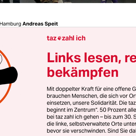
 Hamburg
Andreas Speit
taz
zahl ich

tration in Hamburg hat sich Parteiprominenz
Links lesen, r
t: Die Alternative für Deutschland (AfD) erwartet
itzende Frauke Petry. Die soll am Samstag auf de
bekämpfen
atz die Auftaktrede halten und dabei gegen die As
spolitik der Bundesregierung wettern.
Mit doppelter Kraft für eine offene G
brauchen Menschen, die sich vor O
Motto „Gegen das Politikversagen! Asylchaos sto
einsetzen, unsere Solidarität. Die ta
beginnt im Zentrum“. 50 Prozent a
e Landesverbände der AfD aus Mecklenburg-Vor
bei taz zahl ich gehen – bis zum 30
hsen, Bremen und Hamburg am Samstag ab 13.30
die linke, selbstverwaltete Orte unte
tadt ziehen. Im Internet laden sie auch Rechtsex
bevor sie verschwinden. Sind Sie da