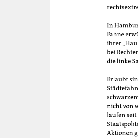
rechtsextr
In Hamburg
Fahne erwü
ihrer „Hau
bei Rechten
die linke 
Erlaubt si
Städtefahn
schwarzem 
nicht von 
laufen sei
Staatspoli
Aktionen g