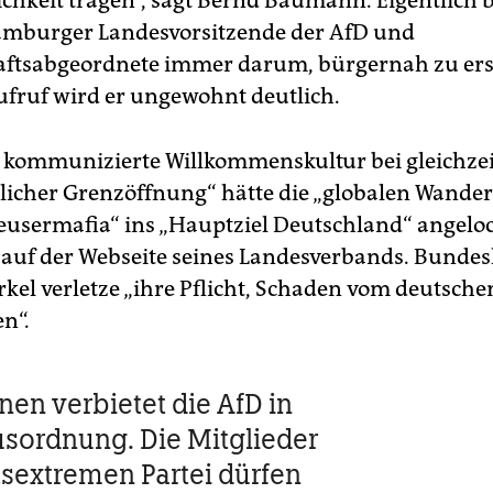
lichkeit tragen“, sagt Bernd Baumann. Eigentlich
amburger Landesvorsitzende der AfD und
aftsabgeordnete immer darum, bürgernah zu ers
ruf wird er ungewohnt deutlich.
l kommunizierte Willkommenskultur bei gleichzei
licher Grenzöffnung“ hätte die „globalen Wander
eusermafia“ ins „Hauptziel Deutschland“ angeloc
r auf der Webseite seines Landesverbands. Bunde
kel verletze „ihre Pflicht, Schaden vom deutsche
n“.
en verbietet die AfD in
usordnung. Die Mitglieder
tsextremen Partei dürfen