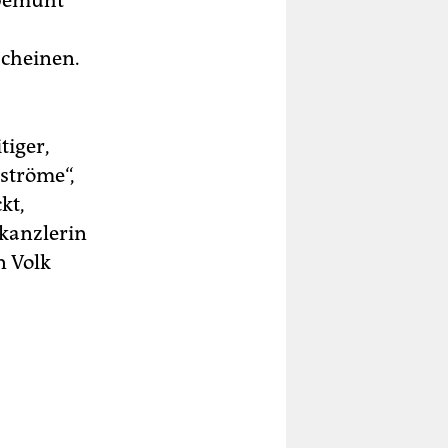
 bemüht
cheinen.
tiger,
ströme“,
kt,
skanzlerin
n Volk