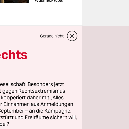
Wüstneck (dpa)
Gerade nicht
echts
 ihre
m
yl- und
esellschaft! Besonders jetzt
rt gegen Rechtsextremismus
ppen!“
z kooperiert daher mit „Alles
ller Einnahmen aus Anmeldungen
pommern,
. September – an die Kampagne,
 Uhr durch
rstützt und Freiräume sichern will,
treme dazu
bei?