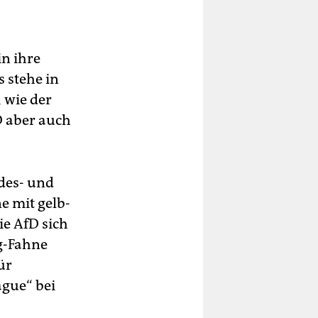
in ihre
 stehe in
 wie der
D aber auch
des- und
e mit gelb-
ie AfD sich
rg-Fahne
ür
ague“ bei