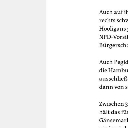
Auch auf i
rechts sch
Hooligans 
NPD-Vorsi
Bürgerscha
Auch Pegid
die Hambur
ausschließe
dann von s
Zwischen 3
hält das fü
Gänsemarkt