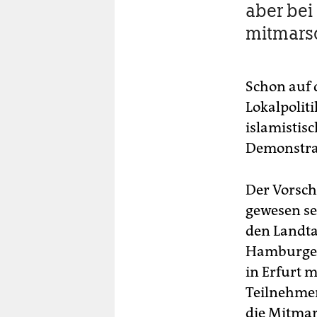
aber bei
mitmars
Schon auf 
Lokalpoliti
islamistisc
Demonstrati
Der Vorsch
gewesen se
den Landta
Hamburger 
in Erfurt 
Teilnehmer
die Mitmar