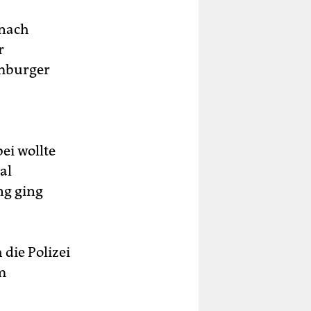
 nach
r
amburger
ei wollte
al
ng ging
die Polizei
m