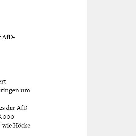
r AfD-
ert
üringen um
es der AfD
 8.000
“ wie Höcke