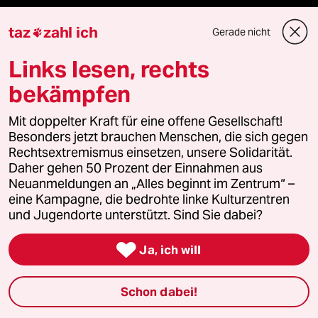
taz
zahl ich
Gerade nicht

Verlag
Links lesen, rechts
Aktuelles
bekämpfen
Hausblog
Mit doppelter Kraft für eine offene Gesellschaft!
Besonders jetzt brauchen Menschen, die sich gegen
Die Seitenwende
Rechtsextremismus einsetzen, unsere Solidarität.
Daher gehen 50 Prozent der Einnahmen aus
Neuanmeldungen an „Alles beginnt im Zentrum“ –
Stellen
eine Kampagne, die bedrohte linke Kulturzentren
und Jugendorte unterstützt. Sind Sie dabei?
Presse

Ja, ich will
Unterstützen
Schon dabei!