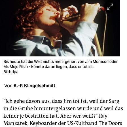
berlin
nord
wahrheit
verlag
verlag
veranstaltungen
Bis heute hat die Welt nichts mehr gehört von Jim Morrison oder
Mr. Mojo Risin - könnte daran liegen, dass er tot ist.
shop
Bild: dpa
fragen & hilfe
Von
K.-P. Klingelschmitt
unterstützen
"Ich gehe davon aus, dass Jim tot ist, weil der Sarg
abo
in die Grube hinuntergelassen wurde und weil das
keiner je bestritten hat. Aber wer weiß?" Ray
genossenschaft
Manzarek, Keyboarder der US-Kultband The Doors