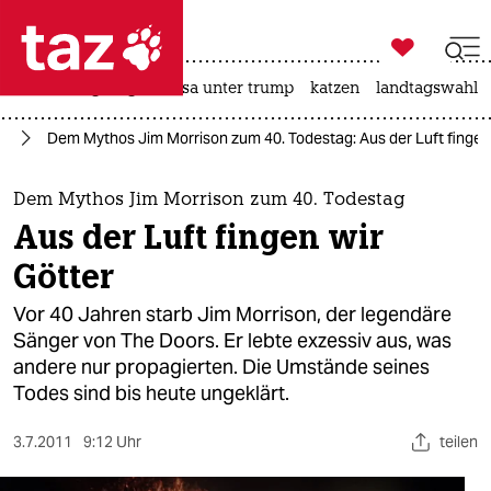

taz zahl ich
hitze
bergsteigen
usa unter trump
katzen
landtagswahl i

taz zahl ich
ik
Dem Mythos Jim Morrison zum 40. Todestag: Aus der Luft fingen 
taz zahl ich
themen
Dem Mythos Jim Morrison zum 40. Todestag
Aus der Luft fingen wir
politik
Götter
öko
Vor 40 Jahren starb Jim Morrison, der legendäre
Sänger von The Doors. Er lebte exzessiv aus, was
gesellschaft
andere nur propagierten. Die Umstände seines
Todes sind bis heute ungeklärt.
kultur
sport
3.7.2011
9:12 Uhr
teilen