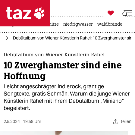

taz zahl ich
krieg in der ukraine
hitze
niedrigwasser
waldbrände

taz zahl ich
ik
Debütalbum von Wiener Künstlerin Rahel: 10 Zwerghamster sind
taz zahl ich
themen
Debütalbum von Wiener Künstlerin Rahel
10 Zwerghamster sind eine
politik
Hoffnung
öko
Leicht angeschrägter Indierock, grantige
Songtexte, gratis Schmäh. Warum die junge Wiener
gesellschaft
Künstlerin Rahel mit ihrem Debütalbum „Miniano“
begeistert.
kultur
sport
2.5.2024
19:59 Uhr
teilen