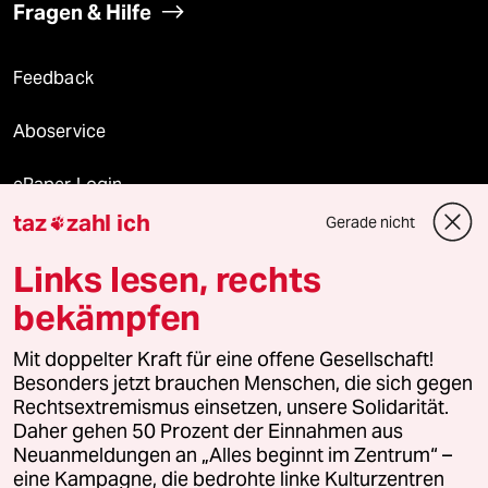
Fragen & Hilfe
Feedback
Aboservice
ePaper Login
taz
zahl ich
Gerade nicht

Downloads für Abonnierende
Links lesen, rechts
bekämpfen
© 2026 taz Verlags und Vertriebs GmbH
Mit doppelter Kraft für eine offene Gesellschaft!
Alle Rechte vorbehalten. Bei rechtlichen Fragen oder für Genehmigungen
wenden Sie sich bitte an
lizenzen@taz.de
Besonders jetzt brauchen Menschen, die sich gegen
Rechtsextremismus einsetzen, unsere Solidarität.
Daher gehen 50 Prozent der Einnahmen aus
Feedback
Redaktionsstatut
Kommune-Richtlinien
KI-
Neuanmeldungen an „Alles beginnt im Zentrum“ –
eine Kampagne, die bedrohte linke Kulturzentren