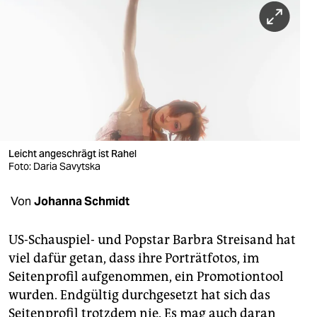
berlin
nord
wahrheit
verlag
verlag
veranstaltungen
Leicht angeschrägt ist Rahel
Foto: Daria Savytska
shop
Von
Johanna Schmidt
fragen & hilfe
unterstützen
US-Schauspiel- und Popstar Barbra Streisand hat
viel dafür getan, dass ihre Porträtfotos, im
abo
Seitenprofil aufgenommen, ein Promotiontool
genossenschaft
wurden. Endgültig durchgesetzt hat sich das
Seitenprofil trotzdem nie. Es mag auch daran