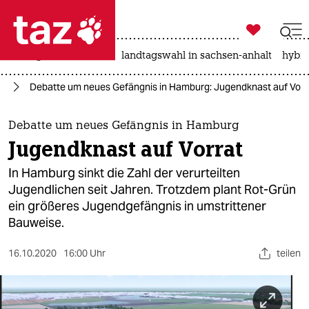

taz zahl ich
niedrigwasser
rente
landtagswahl in sachsen-anhalt
hybri

taz zahl ich
rd
Debatte um neues Gefängnis in Hamburg: Jugendknast auf Vorr
taz zahl ich
themen
Debatte um neues Gefängnis in Hamburg
Jugendknast auf Vorrat
politik
In Hamburg sinkt die Zahl der verurteilten
öko
Jugendlichen seit Jahren. Trotzdem plant Rot-Grün
ein größeres Jugendgefängnis in umstrittener
gesellschaft
Bauweise.
kultur
16.10.2020
16:00 Uhr
teilen
sport