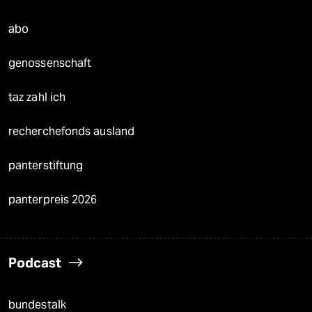
abo
genossenschaft
taz zahl ich
recherchefonds ausland
panterstiftung
panterpreis 2026
Podcast
bundestalk