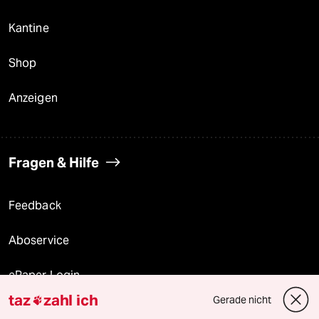
Kantine
Shop
Anzeigen
Fragen & Hilfe
Feedback
Aboservice
ePaper Login
taz
zahl ich
Gerade nicht

Downloads für Abonnierende