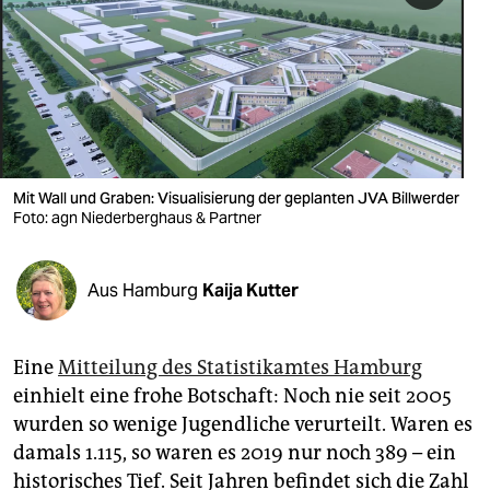
berlin
nord
wahrheit
verlag
verlag
Mit Wall und Graben: Visualisierung der geplanten JVA Billwerder
Foto: agn Niederberghaus & Partner
veranstaltungen
shop
Aus Hamburg
Kaija Kutter
fragen & hilfe
unterstützen
Eine
Mitteilung des Statistikamtes Hamburg
einhielt eine frohe Botschaft: Noch nie seit 2005
abo
wurden so wenige Jugendliche verurteilt. Waren es
genossenschaft
damals 1.115, so waren es 2019 nur noch 389 – ein
historisches Tief. Seit Jahren befindet sich die Zahl