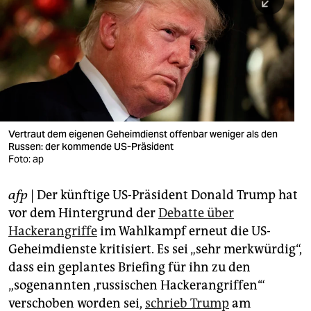
berlin
nord
wahrheit
verlag
verlag
Vertraut dem eigenen Geheimdienst offenbar weniger als den
Russen: der kommende US-Präsident
veranstaltungen
Foto: ap
shop
afp
| Der künftige US-Präsident Donald Trump hat
fragen & hilfe
vor dem Hintergrund der
Debatte über
unterstützen
Hackerangriffe
im Wahlkampf erneut die US-
Geheimdienste kritisiert. Es sei „sehr merkwürdig“,
abo
dass ein geplantes Briefing für ihn zu den
„sogenannten ‚russischen Hackerangriffen‘“
genossenschaft
verschoben worden sei,
schrieb Trump
am