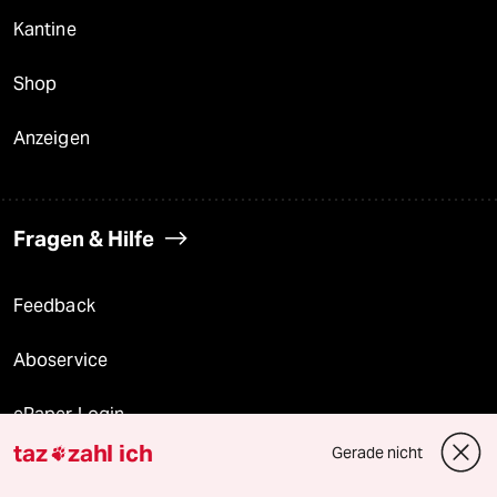
Kantine
Shop
Anzeigen
Fragen & Hilfe
Feedback
Aboservice
ePaper Login
taz
zahl ich
Gerade nicht

Downloads für Abonnierende