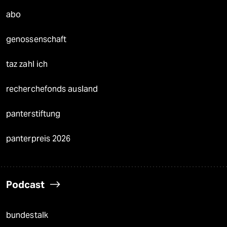
abo
genossenschaft
taz zahl ich
recherchefonds ausland
panterstiftung
panterpreis 2026
Podcast
bundestalk