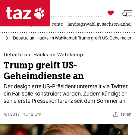

taz zahl ich
hitze
niedrigwasser
rente
landtagswahl in sachsen-anhalt

taz zahl ich
mp
Debatte um Hacks im Wahlkampf: Trump greift US-Geheimdiens
taz zahl ich
themen
Debatte um Hacks im Wahlkampf
Trump greift US-
politik
Geheimdienste an
öko
Der designierte US-Präsident unterstellt via Twitter,
ein Fall solle konstruiert werden. Zudem kündigt er
gesellschaft
seine erste Pressekonferenz seit dem Sommer an.
kultur
4.1.2017
15:12 Uhr
teilen
sport