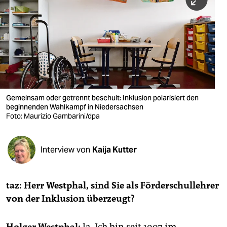
berlin
nord
wahrheit
verlag
verlag
Gemeinsam oder getrennt beschult: Inklusion polarisiert den
beginnenden Wahlkampf in Niedersachsen
veranstaltungen
Foto: Maurizio Gambarini/dpa
shop
fragen & hilfe
Interview von
Kaija Kutter
unterstützen
taz: Herr Westphal, sind Sie als Förderschullehrer
abo
von der Inklusion überzeugt?
genossenschaft