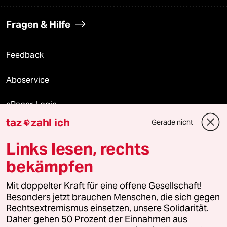
Fragen & Hilfe
Feedback
Aboservice
ePaper Login
taz
zahl ich
Gerade nicht

Downloads für Abonnierende
Links lesen, rechts
bekämpfen
© 2026 taz Verlags und Vertriebs GmbH
Alle Rechte vorbehalten. Bei rechtlichen Fragen oder für Genehmigungen
Mit doppelter Kraft für eine offene Gesellschaft!
wenden Sie sich bitte an
lizenzen@taz.de
Besonders jetzt brauchen Menschen, die sich gegen
Rechtsextremismus einsetzen, unsere Solidarität.
Daher gehen 50 Prozent der Einnahmen aus
Feedback
Redaktionsstatut
Kommune-Richtlinien
KI-