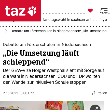

taz zahl ich
niedrigwasser
rente
landtagswahl in sachsen-anhalt
hybri

taz zahl ich
en
Debatte um Förderschulen in Niedersachsen: „Die Umsetzung lä
taz zahl ich
themen
Debatte um Förderschulen in Niedersachsen
„Die Umsetzung läuft
politik
schleppend“
öko
Der GEW-Vize Holger Westphal sieht mit Sorge auf
die Wahl in Niedersachsen. CDU und FDP wollten
gesellschaft
den Wandel zur inklusiven Schule stoppen.
kultur
27.5.2022
3:00 Uhr
teilen
sport