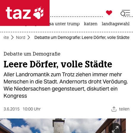

taz zahl ich
hitze
bergsteigen
usa unter trump
katzen
landtagswahl i

taz zahl ich
seite
Nord
Debatte um Demografie: Leere Dörfer, volle Städte
taz zahl ich
themen
Debatte um Demografie
Leere Dörfer, volle Städte
politik
Aller Landromantik zum Trotz ziehen immer mehr
öko
Menschen in die Stadt. Andernorts droht Verödung.
Wie Niedersachsen gegensteuert, diskutiert ein
gesellschaft
Kongress
kultur
3.6.2015
10:00 Uhr
teilen
sport