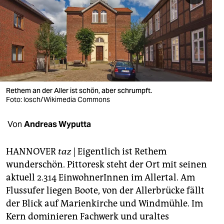
berlin
nord
wahrheit
verlag
verlag
Rethem an der Aller ist schön, aber schrumpft.
Foto: losch/Wikimedia Commons
veranstaltungen
Von
Andreas Wyputta
shop
fragen & hilfe
HANNOVER
taz
| Eigentlich ist Rethem
wunderschön. Pittoresk steht der Ort mit seinen
unterstützen
aktuell 2.314 EinwohnerInnen im Allertal. Am
abo
Flussufer liegen Boote, von der Allerbrücke fällt
der Blick auf Marienkirche und Windmühle. Im
genossenschaft
Kern dominieren Fachwerk und uraltes