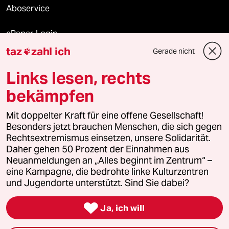
Aboservice
ePaper Login
taz
zahl ich
Gerade nicht

Downloads für Abonnierende
Links lesen, rechts
bekämpfen
© 2026 taz Verlags und Vertriebs GmbH
Mit doppelter Kraft für eine offene Gesellschaft!
Alle Rechte vorbehalten. Bei rechtlichen Fragen oder für Genehmigungen
wenden Sie sich bitte an
lizenzen@taz.de
Besonders jetzt brauchen Menschen, die sich gegen
Rechtsextremismus einsetzen, unsere Solidarität.
Daher gehen 50 Prozent der Einnahmen aus
Feedback
Redaktionsstatut
Kommune-Richtlinien
KI-
Neuanmeldungen an „Alles beginnt im Zentrum“ –
eine Kampagne, die bedrohte linke Kulturzentren
Leitlinie
Informant
Datenschutz
Impressum
AGB
und Jugendorte unterstützt. Sind Sie dabei?
Seitenwende
Einwilligungen widerrufen (Ads)

Ja, ich will