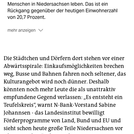
Menschen in Niedersachsen leben. Das ist ein
Rückgang gegenüber der heutigen Einwohnerzahl
von 20,7 Prozent.
mehr anzeigen
Um dem Bevölkerungsschwund entgegenzusteuern,
hat die niedersächsische Landesregierung
ExpertInnen beauftragt, Lösungsansätze und
Vorschläge zu erarbeiten.
Die Städtchen und Dörfern dort stehen vor einer
Abwärtsspirale: Einkaufsmöglichkeiten brechen
Um Bildung und Mobilität ging es im vergangenen
weg, Busse und Bahnen fahren noch seltener, das
Jahr, im kommenden Jahr sollen sich die Fachleute
den Städten und Dörfern im ländlichen Raum widmen.
Kulturangebot wird noch dünner. Deshalb
könnten noch mehr Leute die als unattraktiv
Beim Demografie-Kongress forderte Niedersachsens
empfundene Gegend verlassen: „Es entsteht ein
Ministerpräsident Stephan Weil (SPD) junge Familien
Teufelskreis“, warnt N-Bank-Vorstand Sabine
auf, sich für ein Leben auf dem Lande zu interessieren.
Johannsen - das Landesinstitut bewilligt
Förderprogramme von Land, Bund und EU und
sieht schon heute große Teile Niedersachsen vor