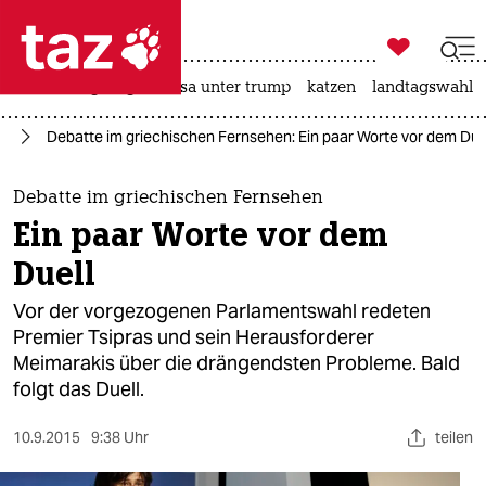

taz zahl ich
hitze
bergsteigen
usa unter trump
katzen
landtagswahl i

taz zahl ich
nd
Debatte im griechischen Fernsehen: Ein paar Worte vor dem Due
taz zahl ich
themen
Debatte im griechischen Fernsehen
Ein paar Worte vor dem
politik
Duell
öko
Vor der vorgezogenen Parlamentswahl redeten
Premier Tsipras und sein Herausforderer
gesellschaft
Meimarakis über die drängendsten Probleme. Bald
folgt das Duell.
kultur
sport
10.9.2015
9:38 Uhr
teilen