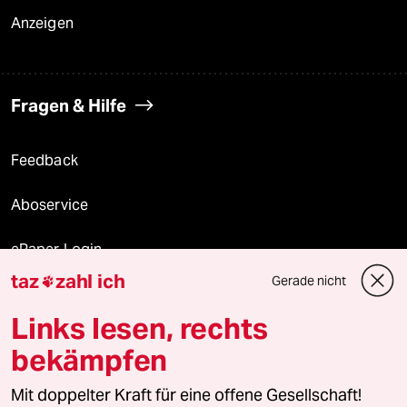
Anzeigen
Fragen & Hilfe
Feedback
Aboservice
ePaper Login
taz
zahl ich
Gerade nicht

Downloads für Abonnierende
Links lesen, rechts
bekämpfen
© 2026 taz Verlags und Vertriebs GmbH
Mit doppelter Kraft für eine offene Gesellschaft!
Alle Rechte vorbehalten. Bei rechtlichen Fragen oder für Genehmigungen
wenden Sie sich bitte an
lizenzen@taz.de