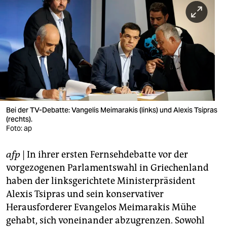
berlin
nord
wahrheit
verlag
verlag
veranstaltungen
Bei der TV-Debatte: Vangelis Meimarakis (links) und Alexis Tsipras
(rechts).
Foto: ap
shop
fragen & hilfe
afp
| In ihrer ersten Fernsehdebatte vor der
vorgezogenen Parlamentswahl in Griechenland
unterstützen
haben der linksgerichtete Ministerpräsident
abo
Alexis Tsipras und sein konservativer
Herausforderer Evangelos Meimarakis Mühe
genossenschaft
gehabt, sich voneinander abzugrenzen. Sowohl