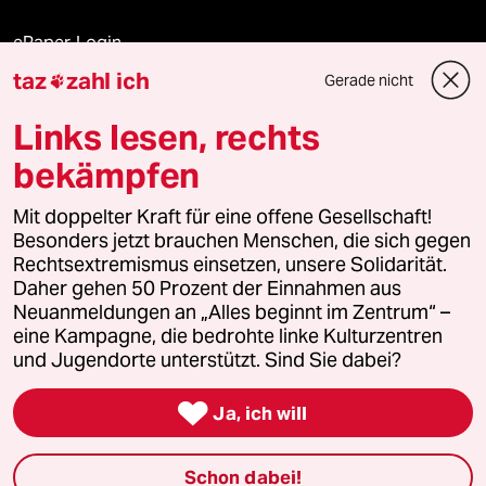
ePaper Login
taz
zahl ich
Gerade nicht

Downloads für Abonnierende
Links lesen, rechts
bekämpfen
© 2026 taz Verlags und Vertriebs GmbH
Mit doppelter Kraft für eine offene Gesellschaft!
Alle Rechte vorbehalten. Bei rechtlichen Fragen oder für Genehmigungen
wenden Sie sich bitte an
lizenzen@taz.de
Besonders jetzt brauchen Menschen, die sich gegen
Rechtsextremismus einsetzen, unsere Solidarität.
Daher gehen 50 Prozent der Einnahmen aus
Feedback
Redaktionsstatut
Kommune-Richtlinien
KI-
Neuanmeldungen an „Alles beginnt im Zentrum“ –
eine Kampagne, die bedrohte linke Kulturzentren
Leitlinie
Informant
Datenschutz
Impressum
AGB
und Jugendorte unterstützt. Sind Sie dabei?
Seitenwende
Einwilligungen widerrufen (Ads)

Ja, ich will
Schon dabei!