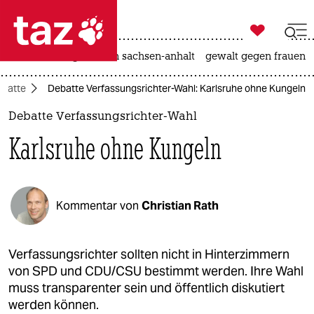

taz zahl ich
hitze
landtagswahl in sachsen-anhalt
gewalt gegen frauen

taz zahl ich
batte
Debatte Verfassungsrichter-Wahl: Karlsruhe ohne Kungeln
taz zahl ich
Debatte Verfassungsrichter-Wahl
themen
Karlsruhe ohne Kungeln
politik
öko
Kommentar von
Christian Rath
gesellschaft
kultur
Verfassungsrichter sollten nicht in Hinterzimmern
von SPD und CDU/CSU bestimmt werden. Ihre Wahl
sport
muss transparenter sein und öffentlich diskutiert
werden können.