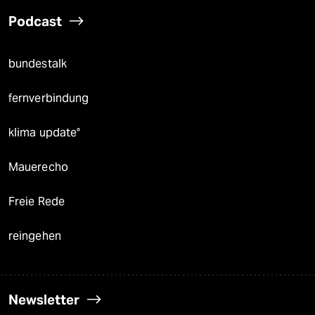
Podcast
bundestalk
fernverbindung
klima update°
Mauerecho
Freie Rede
reingehen
Newsletter