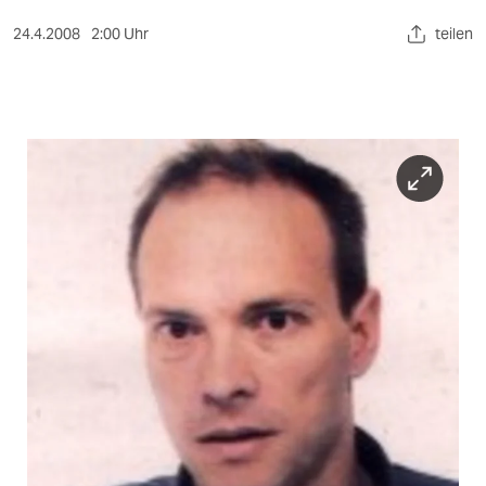
berlin
24.4.2008
2:00 Uhr
teilen
nord
wahrheit
verlag
verlag
veranstaltungen
shop
fragen & hilfe
unterstützen
abo
genossenschaft