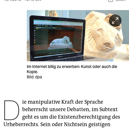
berlin
nord
wahrheit
verlag
verlag
veranstaltungen
Im Internet billig zu erwerben: Kunst oder auch die
Kopie.
shop
Bild: dpa
fragen & hilfe
unterstützen
D
ie manipulative Kraft der Sprache
abo
beherrscht unsere Debatten, im Subtext
geht es um die Existenzberechtigung des
genossenschaft
Urheberrechts. Sein oder Nichtsein geistigen