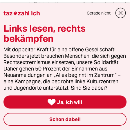
mir fällt keine lösung ein - die diskussion ist auf
jeden fall eine ganz eigenartige...
taz
zahl ich
Gerade nicht

viele konsumenten wollen weiterhin alles
umsonst (die gründe dafür reichen von
Links lesen, rechts
unwissenheit bis volldreistigkeit) - die
bekämpfen
kunstschaffenden wünschen sich größtenteils
eine angemessene entlohnung. wie kann diese
aussehen? und wie nicht (mehr)?
Mit doppelter Kraft für eine offene Gesellschaft!
Besonders jetzt brauchen Menschen, die sich gegen
in was für einer armen gesellschaft leben wir,
Rechtsextremismus einsetzen, unsere Solidarität.
wenn kunst nur noch ein hobby sein kann???
Daher gehen 50 Prozent der Einnahmen aus
Neuanmeldungen an „Alles beginnt im Zentrum“ –
eine Kampagne, die bedrohte linke Kulturzentren
und Jugendorte unterstützt. Sind Sie dabei?
Morini
M
14.04.2012
,
22:08 Uhr

Ja, ich will
Guter Artikel, vielleicht nochmal etwas
komprimieren und umformulieren, so dass es
auch ein paar Halbwissende mehr verstehen.
Schon dabei!
Wenn ich mir hier einige Kommentare zu Ihrem