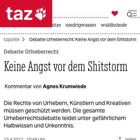

taz zahl ich
krieg in der ukraine
hitze
niedrigwasser
waldbrände

taz zahl ich
Netzpolitik
Debatte Urheberrecht: Keine Angst vor dem Shitstorm
taz zahl ich
Debatte Urheberrecht
themen
Keine Angst vor dem Shitstorm
politik
öko
Kommentar von
Agnes Krumwiede
gesellschaft
Die Rechte von Urhebern, Künstlern und Kreativen
müssen geschützt werden. Die gesamte
kultur
Urheberrechtsdebatte leidet unter gefährlichem
Halbwissen und Unkenntnis.
sport
13.4.2012
10:49 Uhr
teilen