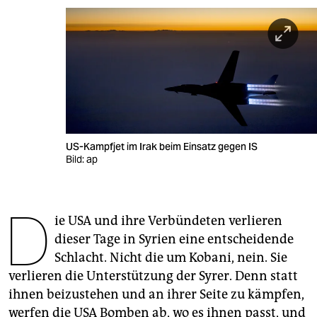
berlin
nord
wahrheit
verlag
verlag
US-Kampfjet im Irak beim Einsatz gegen IS
veranstaltungen
Bild: ap
shop
D
fragen & hilfe
ie USA und ihre Verbündeten verlieren
unterstützen
dieser Tage in Syrien eine entscheidende
Schlacht. Nicht die um Kobani, nein. Sie
abo
verlieren die Unterstützung der Syrer. Denn statt
genossenschaft
ihnen beizustehen und an ihrer Seite zu kämpfen,
werfen die USA Bomben ab, wo es ihnen passt, und