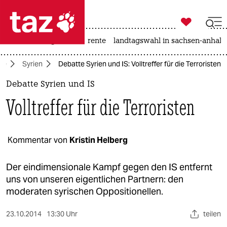

taz zahl ich
hitze
niedrigwasser
rente
landtagswahl in sachsen-anhalt

taz zahl ich
te
Syrien
Debatte Syrien und IS: Volltreffer für die Terroristen
taz zahl ich
Debatte Syrien und IS
themen
Volltreffer für die Terroristen
politik
öko
Kommentar von
Kristin Helberg
gesellschaft
Der eindimensionale Kampf gegen den IS entfernt
uns von unseren eigentlichen Partnern: den
kultur
moderaten syrischen Oppositionellen.
sport
23.10.2014
13:30 Uhr
teilen