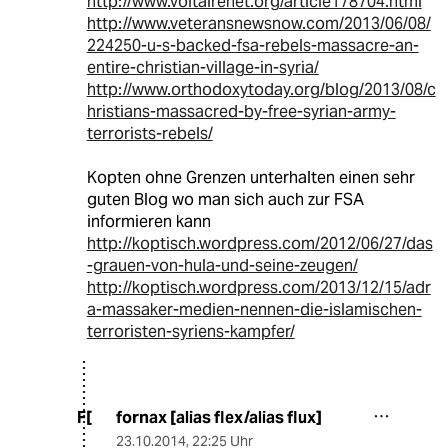
http://www.voltairenet.org/article178704.html
http://www.veteransnewsnow.com/2013/06/08/
224250-u-s-backed-fsa-rebels-massacre-an-
entire-christian-village-in-syria/
http://www.orthodoxytoday.org/blog/2013/08/c
hristians-massacred-by-free-syrian-army-
terrorists-rebels/
Kopten ohne Grenzen unterhalten einen sehr
guten Blog wo man sich auch zur FSA
informieren kann
http://koptisch.wordpress.com/2012/06/27/das
-grauen-von-hula-und-seine-zeugen/
http://koptisch.wordpress.com/2013/12/15/adr
a-massaker-medien-nennen-die-islamischen-
terroristen-syriens-kampfer/
fornax [alias flex/alias flux]
F[
23.10.2014
,
22:25 Uhr