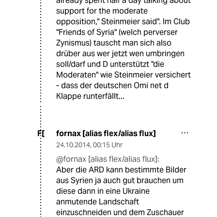
already spent half a day talking about
support for the moderate
opposition," Steinmeier said". Im Club
"Friends of Syria" (welch perverser
Zynismus) tauscht man sich also
drüber aus wer jetzt wen umbringen
soll/darf und D unterstützt "die
Moderaten" wie Steinmeier versichert
- dass der deutschen Omi net d
Klappe runterfällt...
fornax [alias flex/alias flux]
F[
24.10.2014
,
00:15 Uhr
@fornax [alias flex/alias flux]:
Aber die ARD kann bestimmte Bilder
aus Syrien ja auch gut brauchen um
diese dann in eine Ukraine
anmutende Landschaft
einzuschneiden und dem Zuschauer