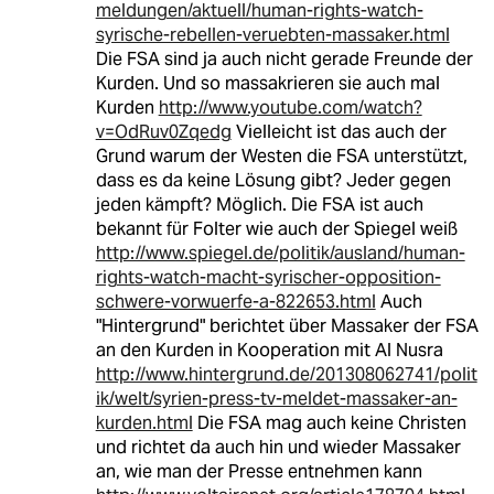
meldungen/aktuell/human-rights-watch-
syrische-rebellen-veruebten-massaker.html
Die FSA sind ja auch nicht gerade Freunde der
Kurden. Und so massakrieren sie auch mal
Kurden
http://www.youtube.com/watch?
v=OdRuv0Zqedg
Vielleicht ist das auch der
Grund warum der Westen die FSA unterstützt,
dass es da keine Lösung gibt? Jeder gegen
jeden kämpft? Möglich. Die FSA ist auch
bekannt für Folter wie auch der Spiegel weiß
http://www.spiegel.de/politik/ausland/human-
rights-watch-macht-syrischer-opposition-
schwere-vorwuerfe-a-822653.html
Auch
"Hintergrund" berichtet über Massaker der FSA
an den Kurden in Kooperation mit Al Nusra
http://www.hintergrund.de/201308062741/polit
ik/welt/syrien-press-tv-meldet-massaker-an-
kurden.html
Die FSA mag auch keine Christen
und richtet da auch hin und wieder Massaker
an, wie man der Presse entnehmen kann