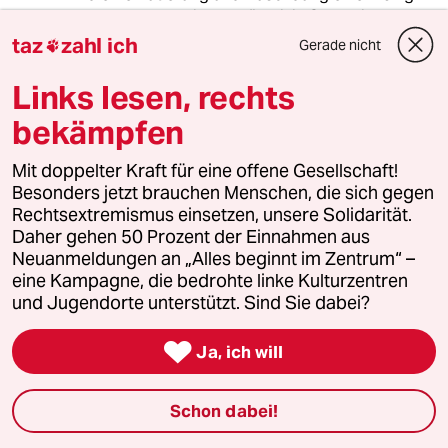
neuen Truppe in der Türkei, in S-Arabien und
Jordanien auszugeben - es wird immer toller:
taz
zahl ich
Gerade nicht

Noch eine fremdgesteuerte
Bürgerkriegstruppe auf syrischem Boden....ein
Links lesen, rechts
toller Friedensplan...
bekämpfen
Mit doppelter Kraft für eine offene Gesellschaft!
simon23
S
Besonders jetzt brauchen Menschen, die sich gegen
23.10.2014
,
16:55 Uhr
Rechtsextremismus einsetzen, unsere Solidarität.
Was Frau Helberg einfach nicht wahrhaben will,
Daher gehen 50 Prozent der Einnahmen aus
ist:
Neuanmeldungen an „Alles beginnt im Zentrum“ –
Wenn die Luftangriffe mit dem, was man so
eine Kampagne, die bedrohte linke Kulturzentren
FSA nennt, abgesprochen werden, dann
und Jugendorte unterstützt. Sind Sie dabei?
werden sie nicht erfolgreich sein.
Es handelt sich hier nicht um irgendwelche

Ja, ich will
solide von einander zu trennenden Gruppen,
die Grenzen sind fließend.
Schon dabei!