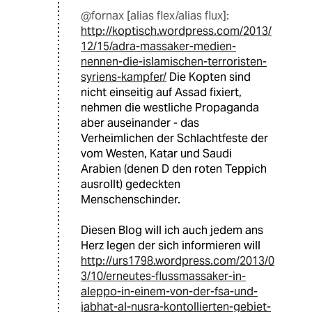
@fornax [alias flex/alias flux]:
http://koptisch.wordpress.com/2013/
12/15/adra-massaker-medien-
nennen-die-islamischen-terroristen-
syriens-kampfer/
Die Kopten sind
nicht einseitig auf Assad fixiert,
nehmen die westliche Propaganda
aber auseinander - das
Verheimlichen der Schlachtfeste der
vom Westen, Katar und Saudi
Arabien (denen D den roten Teppich
ausrollt) gedeckten
Menschenschinder.
Diesen Blog will ich auch jedem ans
Herz legen der sich informieren will
http://urs1798.wordpress.com/2013/0
3/10/erneutes-flussmassaker-in-
aleppo-in-einem-von-der-fsa-und-
jabhat-al-nusra-kontollierten-gebiet-