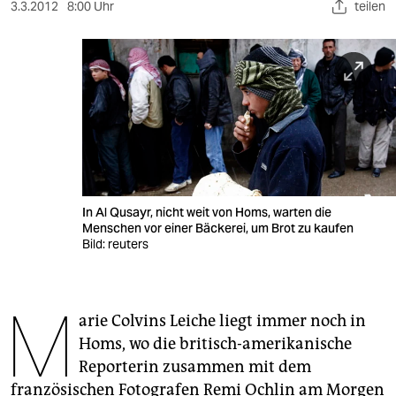
berlin
3.3.2012
8:00 Uhr
teilen
nord
wahrheit
verlag
verlag
veranstaltungen
In Al Qusayr, nicht weit von Homs, warten die
shop
Menschen vor einer Bäckerei, um Brot zu kaufen
Bild: reuters
fragen & hilfe
unterstützen
M
arie Colvins Leiche liegt immer noch in
abo
Homs, wo die britisch-amerikanische
genossenschaft
Reporterin zusammen mit dem
französischen Fotografen Remi Ochlin am Morgen