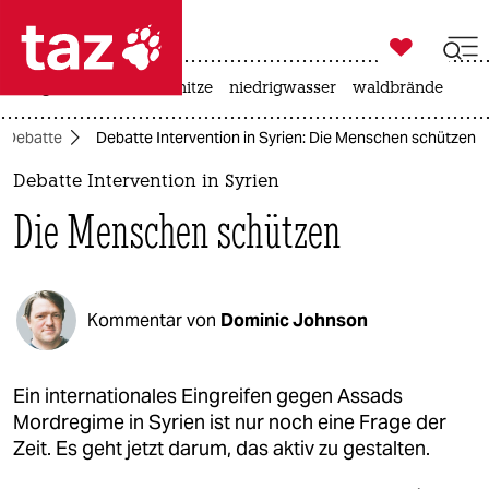

taz zahl ich
krieg in der ukraine
hitze
niedrigwasser
waldbrände

taz zahl ich
Debatte
Debatte Intervention in Syrien: Die Menschen schützen
taz zahl ich
Debatte Intervention in Syrien
themen
Die Menschen schützen
politik
öko
Kommentar von
Dominic Johnson
gesellschaft
kultur
Ein internationales Eingreifen gegen Assads
Mordregime in Syrien ist nur noch eine Frage der
sport
Zeit. Es geht jetzt darum, das aktiv zu gestalten.