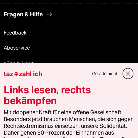
Fragen & Hilfe
Feedback
Aboservice
ePaper Login
taz
zahl ich
Gerade nicht

Downloads für Abonnierende
Links lesen, rechts
bekämpfen
© 2026 taz Verlags und Vertriebs GmbH
Mit doppelter Kraft für eine offene Gesellschaft!
Alle Rechte vorbehalten. Bei rechtlichen Fragen oder für Genehmigungen
wenden Sie sich bitte an
lizenzen@taz.de
Besonders jetzt brauchen Menschen, die sich gegen
Rechtsextremismus einsetzen, unsere Solidarität.
Daher gehen 50 Prozent der Einnahmen aus
Feedback
Redaktionsstatut
Kommune-Richtlinien
KI-