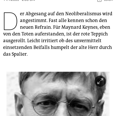
berlin
D
nord
er Abgesang auf den Neoliberalismus wird
angestimmt. Fast alle kennen schon den
wahrheit
neuen Refrain. Für Maynard Keynes, eben
von den Toten auferstanden, ist der rote Teppich
verlag
ausgerollt. Leicht irritiert ob des unvermittelt
verlag
einsetzenden Beifalls humpelt der alte Herr durch
das Spalier.
veranstaltungen
shop
fragen & hilfe
unterstützen
abo
genossenschaft