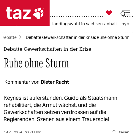

taz zahl ich
niedrigwasser
rente
landtagswahl in sachsen-anhalt
hybri

taz zahl ich
Debatte
Debatte Gewerkschaften in der Krise: Ruhe ohne Sturm
taz zahl ich
Debatte Gewerkschaften in der Krise
themen
Ruhe ohne Sturm
politik
öko
Kommentar von
Dieter Rucht
gesellschaft
Keynes ist auferstanden, Guido als Staatsmann
rehabilitiert, die Armut wächst, und die
kultur
Gewerkschaften setzen verdrossen auf die
Regierenden. Szenen aus einem Trauerspiel
sport
14.4.2009
2:00 Uhr
teilen