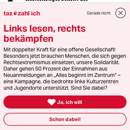
Bundesregierung
taz
zahl ich
Gerade nicht

Links lesen, rechts
5
Was tun gegen den Energiewende-Rollback?
Der Urknall
bekämpfen
Mit doppelter Kraft für eine offene Gesellschaft!
Besonders jetzt brauchen Menschen, die sich gegen
6
Streit um Rente mit 63
Rechtsextremismus einsetzen, unsere Solidarität.
Passgenauer Populismus
Daher gehen 50 Prozent der Einnahmen aus
Neuanmeldungen an „Alles beginnt im Zentrum“ –
eine Kampagne, die bedrohte linke Kulturzentren
und Jugendorte unterstützt. Sind Sie dabei?
taz


Ja, ich will
Folgen Sie uns
Schon dabei!