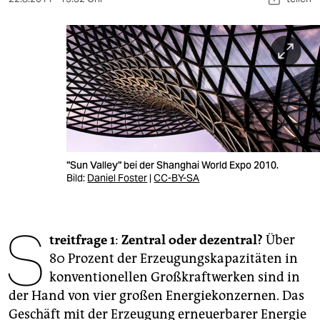
berlin
nord
wahrheit
verlag
verlag
veranstaltungen
"Sun Valley" bei der Shanghai World Expo 2010.
Bild:
Daniel Foster
|
CC-BY-SA
shop
fragen & hilfe
S
unterstützen
treitfrage 1
:
Zentral oder dezentral?
Über
80 Prozent der Erzeugungskapazitäten in
abo
konventionellen Großkraftwerken sind in
der Hand von vier großen Energiekonzernen. Das
genossenschaft
Geschäft mit der Erzeugung erneuerbarer Energie