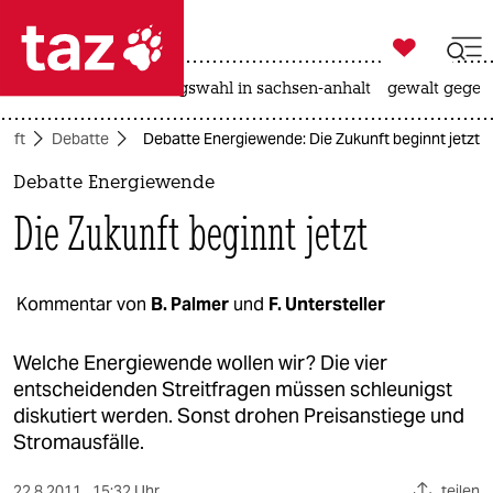

taz zahl ich
hitze
surfen
landtagswahl in sachsen-anhalt
gewalt gegen

taz zahl ich
haft
Debatte
Debatte Energiewende: Die Zukunft beginnt jetzt
taz zahl ich
Debatte Energiewende
themen
Die Zukunft beginnt jetzt
politik
öko
Kommentar von
B. Palmer
und
F. Untersteller
gesellschaft
Welche Energiewende wollen wir? Die vier
entscheidenden Streitfragen müssen schleunigst
kultur
diskutiert werden. Sonst drohen Preisanstiege und
Stromausfälle.
sport
22.8.2011
15:32 Uhr
teilen