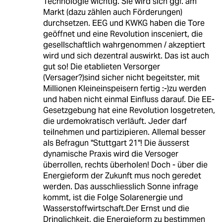
Technologie wichtig. Sie wird sich ggf. am
Markt (dazu zählen auch Förderungen)
durchsetzen. EEG und KWKG haben die Tore
geöffnet und eine Revolution insceniert, die
gesellschaftlich wahrgenommen / akzeptiert
wird und sich dezentral auswirkt. Das ist auch
gut so! Die etablieten Versorger
(Versager?)sind sicher nicht begeitster, mit
Millionen Kleineinspeisern fertig :-)zu werden
und haben nicht einmal Einfluss darauf. Die EE-
Gesetzgebung hat eine Revolution losgetreten,
die urdemokratisch verläuft. Jeder darf
teilnehmen und partizipieren. Allemal besser
als Befragun "Stuttgart 21"! Die äusserst
dynamische Praxis wird die Versoger
überrollen, rechts überholen! Doch - über die
Energieform der Zukunft mus noch geredet
werden. Das ausschliesslich Sonne infrage
kommt, ist die Folge Solarenergie und
Wasserstoffwirtschaft.Der Ernst und die
Dringlichkeit, die Energieform zu bestimmen