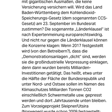
mit gigantischen Ausmaßen, die keine
Versicherung versichern will. Wird das Land
Baden-Württemberg dem Kohlendioxid-
Speicherungs-Gesetz (dem sogenannten CCS-
Gesetz) am 23. September im Bundesrat
zustimmen? Die sogenannte „Länderklausel“ ist
nach Expertenmeinung europarechtswidrig.
Und nicht nur gegen die Länderklausel können
die Konzerne klagen: Wenn 2017 festgestellt
wird (von den Betreibern?), dass die
„Demonstrationsanlagen „dicht“ sind, werden
sie die großindustrielle Verpressung einklagen,
denn dann wurden bereits Milliarden-
Investitionen getätigt. Das heißt, etwa unter
die Hälfte der Fläche der Bundesrepublik und
unter Nord- und Ostsee sollen im Namen des
Klimaschutzes Milliarden Tonnen CO2
einschließlich Schwermetalle usw. gepresst
werden und dort Jahrtausende unten bleiben.
Zum Vorzeigeprojekt Sleipner/Utsira
(Norwegen) wurde schon 2009 festgestellt: