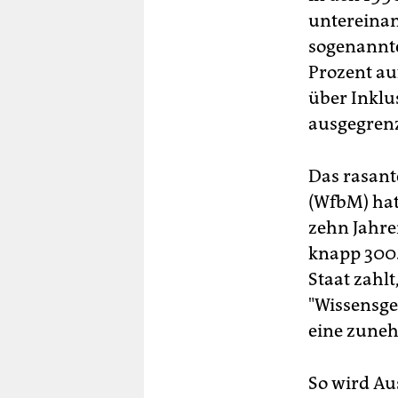
untereinan
sogenannte
Prozent auf
über Inklu
ausgegrenz
Das rasant
(WfbM) hat
zehn Jahren
knapp 300.
Staat zahlt
"Wissensges
eine zuneh
So wird Au