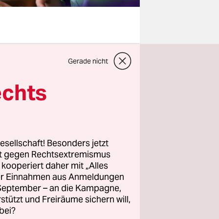
Gerade nicht
t an
leiden, ein
echts
rantieren:
inisterin
esellschaft! Besonders jetzt
rt gegen Rechtsextremismus
n ins Leben
z kooperiert daher mit „Alles
 kommen.
ller Einnahmen aus Anmeldungen
mer mehr
. September – an die Kampagne,
rstützt und Freiräume sichern will,
bei?