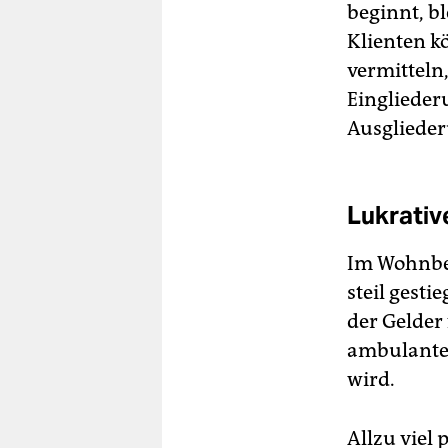
beginnt, bl
Klienten k
vermitteln,
Eingliederu
Ausgliederu
Lukrativ
Im Wohnber
steil gest
der Gelder
ambulante 
wird.
Allzu viel