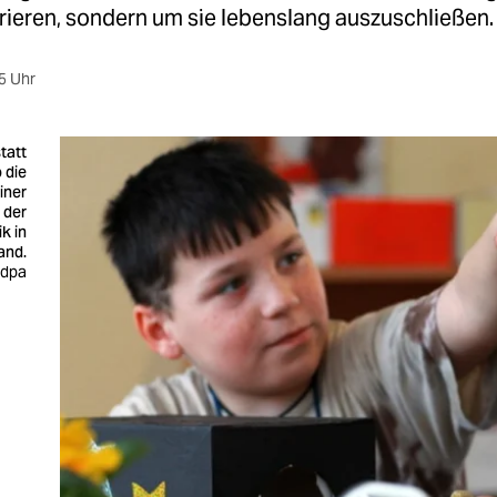
grieren, sondern um sie lebenslang auszuschließen.
5 Uhr
tatt
o die
iner
 der
k in
and.
: dpa