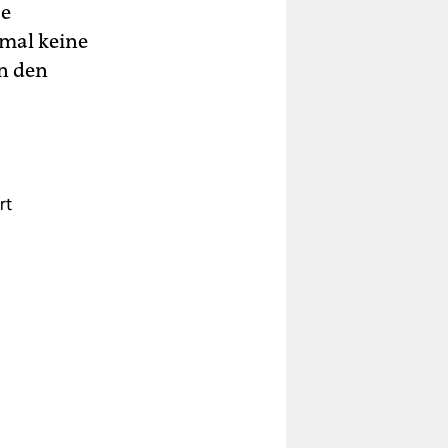
be
mal keine
n den
rt