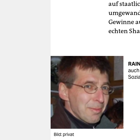
auf staatli
umgewande
Gewinne au
echten Sha
RAI
auch
Sozia
Bild: privat