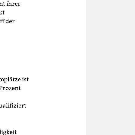
nt ihrer
kt
ff der
mplätze ist
 Prozent
alifiziert
igkeit