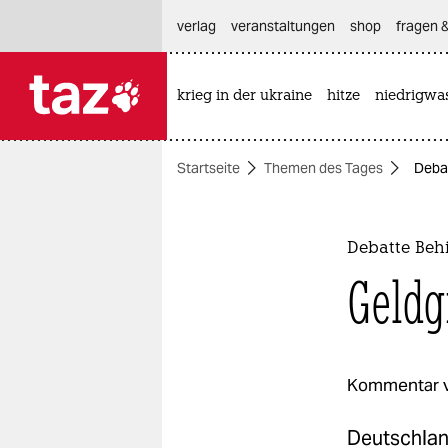
hautnavigation anspringen
hauptinhalt anspringen
footer anspringen
verlag
veranstaltungen
shop
fragen &
krieg in der ukraine
hitze
niedrigwa

taz zahl ich
taz zahl ich
Startseite
Themen des Tages
Debat
themen
politik
Debatte Beh
öko
Geldg
gesellschaft
kultur
Kommentar 
sport
Deutschland