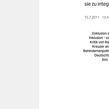
berlin
sie zu inte
nord
15.7.2011
13:4
wahrheit
verlag
Exklusion s
Inklusion - s
Kritik von Ra
verlag
Kreuzer an
Behindertenpoliti
veranstaltungen
Deutschl
Bild
shop
fragen & hilfe
unterstützen
abo
genossenschaft