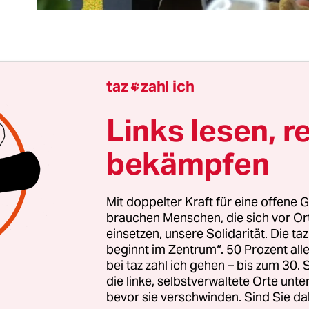
 Inklusion geht um in diesem Land. Inklusion, das
taz
zahl ich

emdwort der UNO: Es soll Menschen, die dauerhaf
rperlichen, geistigen oder psychischen Handicaps 
Links lesen, r
tändliches Miteinander mit anderen Menschen ga
bekämpfen
ncen, gleiche Rechte, gleiche Teilhabe.
e Gesellschaft der menschlichen Vielfalt. Sozialm
Mit doppelter Kraft für eine offene G
brauchen Menschen, die sich vor O
 der Leyen hat dafür einen nationalen Aktionspla
einsetzen, unsere Solidarität. Die ta
m diesem Ziel vordergründig ein Stück näher zu
beginnt im Zentrum“. 50 Prozent a
h aber geht der Trend in Deutschland hin zu im
bei taz zahl ich gehen – bis zum 30
die linke, selbstverwaltete Orte unte
bevor sie verschwinden. Sind Sie da