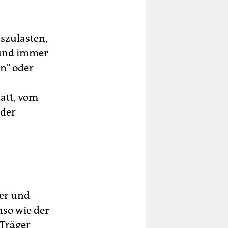
uszulasten,
 und immer
n" oder
att, vom
 der
der und
nso wie der
 Träger