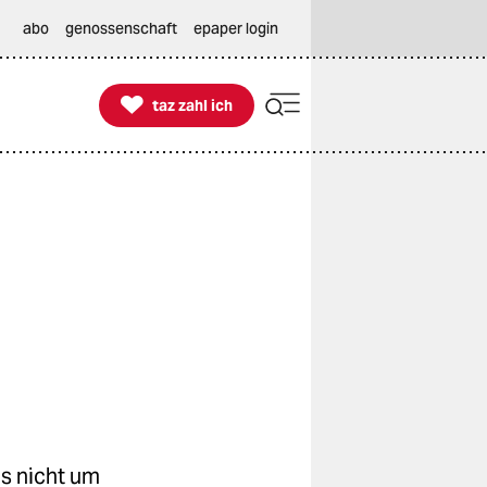
abo
genossenschaft
epaper login

taz zahl ich
taz zahl ich
gs nicht um