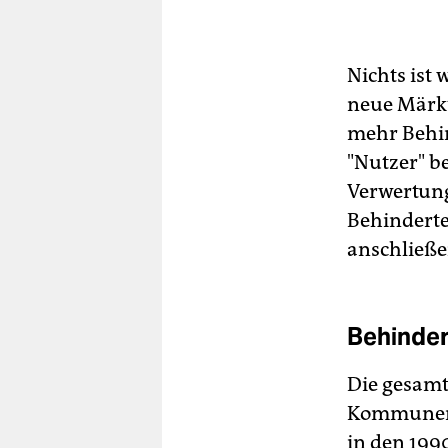
Nichts ist 
neue Märkt
mehr Behin
"Nutzer" b
Verwertung
Behinderte
anschließe
Behinder
Die gesamt
Kommunen e
in den 199