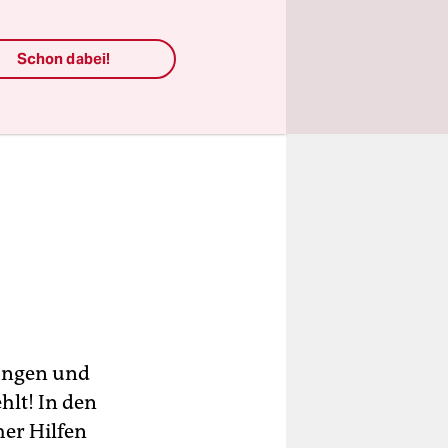
Schon dabei!
tungen und
hlt! In den
her Hilfen