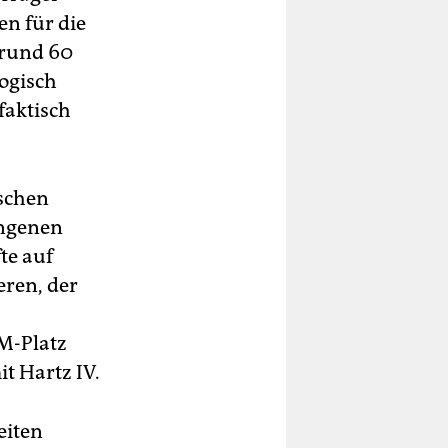
en für die
 rund 60
logisch
faktisch
schen
angenen
te auf
eren, der
bM-Platz
t Hartz IV.
eiten