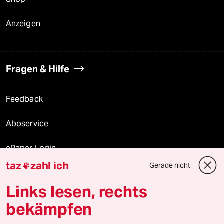
Anzeigen
Fragen & Hilfe
Feedback
Aboservice
ePaper Login
taz
zahl ich
Gerade nicht

Downloads für Abonnierende
Links lesen, rechts
bekämpfen
© 2026 taz Verlags und Vertriebs GmbH