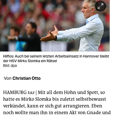
berlin
nord
wahrheit
verlag
verlag
veranstaltungen
Hilflos: Auch bei seinem letzten Arbeitseinsatz in Hannover bleibt
der HSV Mirko Slomka ein Rätsel
Bild: dpa
shop
fragen & hilfe
Von
Christian Otto
unterstützen
HAMBURG
taz
| Mit all dem Hohn und Spott, so
abo
hatte es Mirko Slomka bis zuletzt selbstbewusst
verkündet, kann er sich gut arrangieren. Eben
genossenschaft
noch wollte man ihn in einem Akt von Gnade und