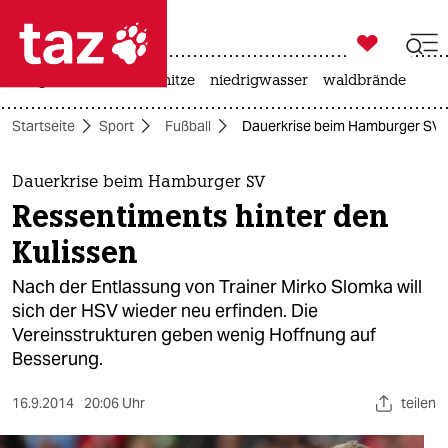

taz zahl ich
krieg in der ukraine
hitze
niedrigwasser
waldbrände

taz zahl ich
Startseite
Sport
Fußball
Dauerkrise beim Hamburger SV: 
taz zahl ich
themen
Dauerkrise beim Hamburger SV
Ressentiments hinter den
politik
Kulissen
öko
Nach der Entlassung von Trainer Mirko Slomka will
sich der HSV wieder neu erfinden. Die
gesellschaft
Vereinsstrukturen geben wenig Hoffnung auf
Besserung.
kultur
sport
16.9.2014
20:06 Uhr
teilen