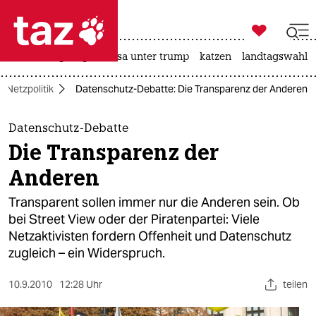

taz zahl ich
hitze
bergsteigen
usa unter trump
katzen
landtagswahl i

taz zahl ich
Netzpolitik
Datenschutz-Debatte: Die Transparenz der Anderen
taz zahl ich
themen
Datenschutz-Debatte
Die Transparenz der
politik
Anderen
öko
Transparent sollen immer nur die Anderen sein. Ob
bei Street View oder der Piratenpartei: Viele
gesellschaft
Netzaktivisten fordern Offenheit und Datenschutz
zugleich – ein Widerspruch.
kultur
sport
10.9.2010
12:28 Uhr
teilen