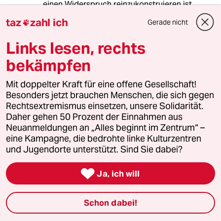
einen Widerspruch reinzukonstruieren ist
ziemlich billig und oberflächlich. Mit der
taz
zahl ich
Gerade nicht

gleichen Logik könnte man auch behaupten, es
sei ein Widerspruch wenn man eine Erhöhung
Links lesen, rechts
der ALG II Sätze fordert und gleichzeitig einen
Gehaltsgrenze für Manager. Man fordert ja
bekämpfen
schließlich gleichzeitig mehr für die einen und
weniger für die anderen. Dass den
Mit doppelter Kraft für eine offene Gesellschaft!
Forderungen jeweils ein eklatantes
Besonders jetzt brauchen Menschen, die sich gegen
Missverhältnis zwischen "Herrschenden" und
Rechtsextremismus einsetzen, unsere Solidarität.
"Beherrschten" zugrunde liegt, ist doch
Daher gehen 50 Prozent der Einnahmen aus
offensichtlich.
Neuanmeldungen an „Alles beginnt im Zentrum“ –
eine Kampagne, die bedrohte linke Kulturzentren
und Jugendorte unterstützt. Sind Sie dabei?
Gerhard
G

Ja, ich will
10.09.2010
,
17:49 Uhr
Änderungsforderung für das Strafgesetzbuch
Schon dabei!
Solange Polizeibeamte, ganz besonders
Beamte von Spezialeinheiten bei einer