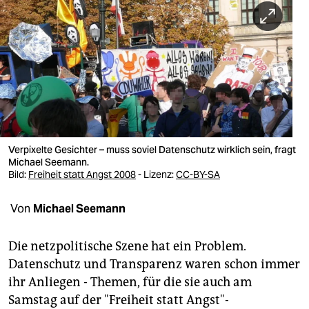
berlin
nord
wahrheit
verlag
verlag
veranstaltungen
Verpixelte Gesichter – muss soviel Datenschutz wirklich sein, fragt
Michael Seemann.
Bild:
Freiheit statt Angst 2008
- Lizenz:
CC-BY-SA
shop
fragen & hilfe
Von
Michael Seemann
unterstützen
Die netzpolitische Szene hat ein Problem.
abo
Datenschutz und Transparenz waren schon immer
ihr Anliegen - Themen, für die sie auch am
genossenschaft
Samstag auf der "Freiheit statt Angst"-