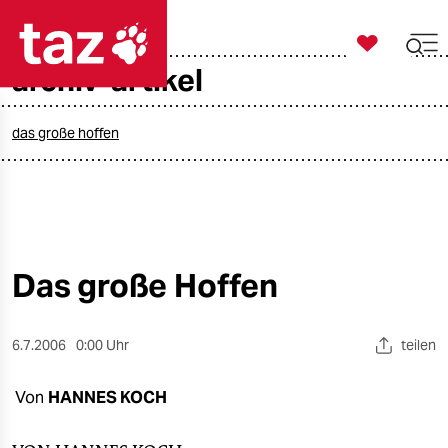

taz zahl ich
archiv-artikel

taz zahl ich
taz zahl ich
das große hoffen
themen
politik
öko
Das große Hoffen
gesellschaft
6.7.2006
0:00 Uhr
teilen
kultur
Von
HANNES KOCH
sport