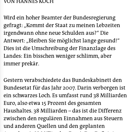
berlin
VON
HANNES KOCH
nord
Wird ein hoher Beamter der Bundesregierung
gefragt: „Kommt der Staat zu meinen Lebzeiten
wahrheit
irgendwann ohne neue Schulden aus?“ Die
verlag
Antwort: „Bleiben Sie möglichst lange gesund!“
Dies ist die Umschreibung der Finanzlage des
verlag
Landes: Ein bisschen weniger schlimm, aber
veranstaltungen
immer prekär.
shop
Gestern verabschiedete das Bundeskabinett den
fragen & hilfe
Bundesetat für das Jahr 2007. Darin verborgen ist
ein schwarzes Loch. Es umfasst rund 38 Milliarden
unterstützen
Euro, also etwa 15 Prozent des gesamten
abo
Haushaltes. 38 Milliarden – das ist die Differenz
zwischen den regulären Einnahmen aus Steuern
genossenschaft
und anderen Quellen und den geplanten