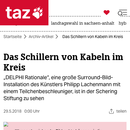

taz zahl ich
niedrigwasser
rente
landtagswahl in sachsen-anhalt
hybri

taz zahl ich
Startseite
Archiv-Artikel
Das Schillern von Kabeln im Kreis
taz zahl ich
themen
Das Schillern von Kabeln im
Kreis
politik
„DELPHI Rationale“, eine große Surround-Bild-
öko
Installation des Künstlers Philipp Lachenmann mit
einem Teilchenbeschleuniger, ist in der Schering
gesellschaft
Stiftung zu sehen
kultur
29.5.2018
0:00 Uhr
teilen
sport