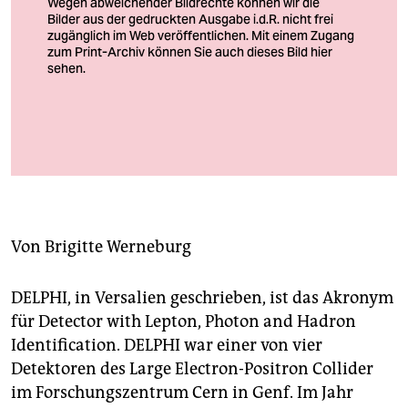
berlin
nord
wahrheit
verlag
Vielleicht hebt Sarod-Spieler Pandit Ranajit Sengupta gleich ab
verlag
Foto: Schering-Stiftung
veranstaltungen
shop
Von
Brigitte Werneburg
fragen & hilfe
DELPHI, in Versalien geschrieben, ist das Akronym
unterstützen
für Detector with Lepton, Photon and Hadron
abo
Identification. DELPHI war einer von vier
Detektoren des Large Electron-Posi­tron Collider
genossenschaft
im Forschungszentrum Cern in Genf. Im Jahr