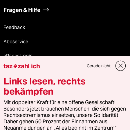
Fragen & Hilfe
Feedback
Aboservice
ePaper Login
taz
zahl ich
Gerade nicht

Downloads für Abonnierende
Links lesen, rechts
bekämpfen
© 2026 taz Verlags und Vertriebs GmbH
Mit doppelter Kraft für eine offene Gesellschaft!
Alle Rechte vorbehalten. Bei rechtlichen Fragen oder für Genehmigungen
wenden Sie sich bitte an
lizenzen@taz.de
Besonders jetzt brauchen Menschen, die sich gegen
Rechtsextremismus einsetzen, unsere Solidarität.
Daher gehen 50 Prozent der Einnahmen aus
Feedback
Redaktionsstatut
Kommune-Richtlinien
KI-
Neuanmeldungen an „Alles beginnt im Zentrum“ –