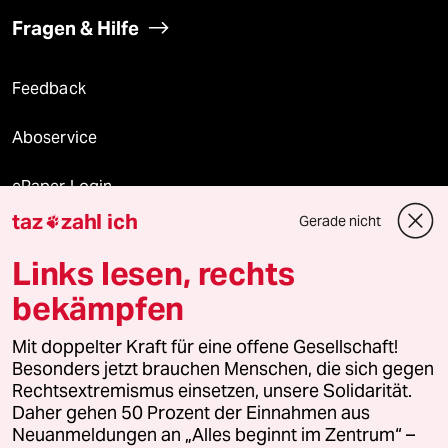
Fragen & Hilfe
Feedback
Aboservice
ePaper Login
taz
zahl ich
Gerade nicht

Downloads für Abonnierende
Links lesen, rechts
bekämpfen
© 2026 taz Verlags und Vertriebs GmbH
Mit doppelter Kraft für eine offene Gesellschaft!
Alle Rechte vorbehalten. Bei rechtlichen Fragen oder für Genehmigungen
wenden Sie sich bitte an
lizenzen@taz.de
Besonders jetzt brauchen Menschen, die sich gegen
Rechtsextremismus einsetzen, unsere Solidarität.
Daher gehen 50 Prozent der Einnahmen aus
Feedback
Redaktionsstatut
Kommune-Richtlinien
KI-
Neuanmeldungen an „Alles beginnt im Zentrum“ –