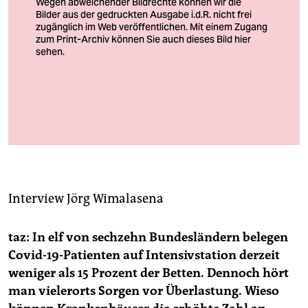
berlin
nord
wahrheit
verlag
Rar gewordene Expert:innen: Mitarbeitende auf der Intensivstation
verlag
im Klinikum Fürth
Foto: Daniel Vogl/dpa
veranstaltungen
shop
Interview
Jörg Wimalasena
fragen & hilfe
unterstützen
taz: In elf von sechzehn Bundesländern belegen
Covid-19-Pa­tien­ten auf Intensivstation derzeit
abo
weniger als 15 Prozent der Betten. Dennoch hört
genossenschaft
man vielerorts Sorgen vor Überlastung. Wieso