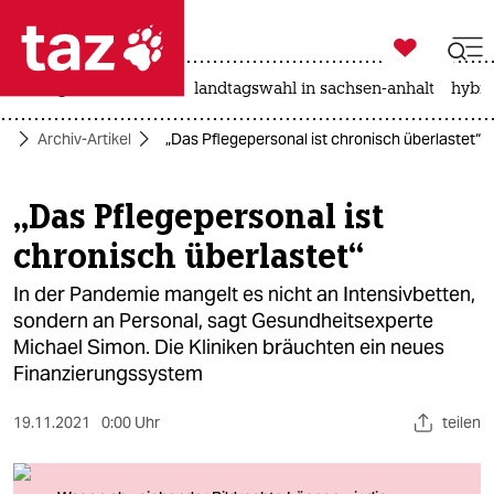

taz zahl ich
niedrigwasser
rente
landtagswahl in sachsen-anhalt
hybri

taz zahl ich
te
Archiv-Artikel
„Das Pflegepersonal ist chronisch überlastet“
taz zahl ich
themen
„Das Pflegepersonal ist
chronisch überlastet“
politik
In der Pandemie mangelt es nicht an Intensivbetten,
öko
sondern an Personal, sagt Gesund­heits­experte
Michael Simon. Die Kliniken bräuchten ein neues
gesellschaft
Finanzierungssystem
kultur
19.11.2021
0:00 Uhr
teilen
sport