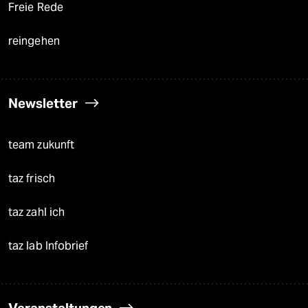
Freie Rede
reingehen
Newsletter
team zukunft
taz frisch
taz zahl ich
taz lab Infobrief