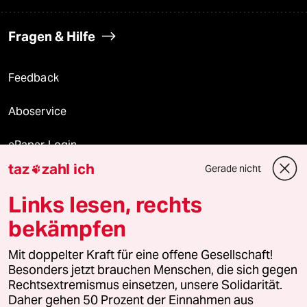
Fragen & Hilfe
Feedback
Aboservice
ePaper Login
taz
zahl ich
Gerade nicht

Downloads für Abonnierende
Links lesen, rechts
bekämpfen
© 2026 taz Verlags und Vertriebs GmbH
Mit doppelter Kraft für eine offene Gesellschaft!
Alle Rechte vorbehalten. Bei rechtlichen Fragen oder für Genehmigungen
wenden Sie sich bitte an
lizenzen@taz.de
Besonders jetzt brauchen Menschen, die sich gegen
Rechtsextremismus einsetzen, unsere Solidarität.
Daher gehen 50 Prozent der Einnahmen aus
Feedback
Redaktionsstatut
Kommune-Richtlinien
KI-