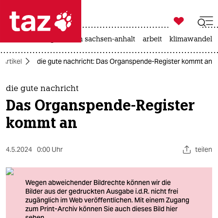

taz zahl ich
hitze
landtagswahl in sachsen-anhalt
arbeit
klimawandel

taz zahl ich
-Artikel
die gute nachricht: Das Organspende-Register kommt an
taz zahl ich
themen
die gute nachricht
Das Organspende-Register
politik
kommt an
öko
4.5.2024
0:00 Uhr
teilen
gesellschaft
kultur
sport