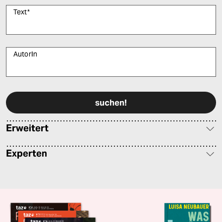
Text
*
AutorIn
Bitte füllen Sie alle Pflichtfelder (*) aus, um fortfahren zu können.
Erweitert
Experten