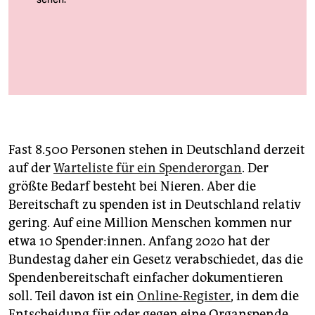
berlin
nord
wahrheit
Grafik: Anna Eschenbacher, Johanna Hartmann, Francesca Morini.
Quelle: Bundesinstitut für Arzneimittel und Medizinprodukte, Stand:
29.04.2024. Fotos: stock.adobe.com
verlag
verlag
Fast 8.500 Personen stehen in Deutschland derzeit
veranstaltungen
auf der
Warteliste für ein Spenderorgan
. Der
shop
größte Bedarf besteht bei Nieren. Aber die
Bereitschaft zu spenden ist in Deutschland relativ
fragen & hilfe
gering. Auf eine Million Menschen kommen nur
unterstützen
etwa 10 Spender:innen. Anfang 2020 hat der
Bundestag daher ein Gesetz verabschiedet, das die
abo
Spendenbereitschaft einfacher dokumentieren
genossenschaft
soll. Teil davon ist ein
Online-Register
, in dem die
Entscheidung für oder gegen eine Organspende