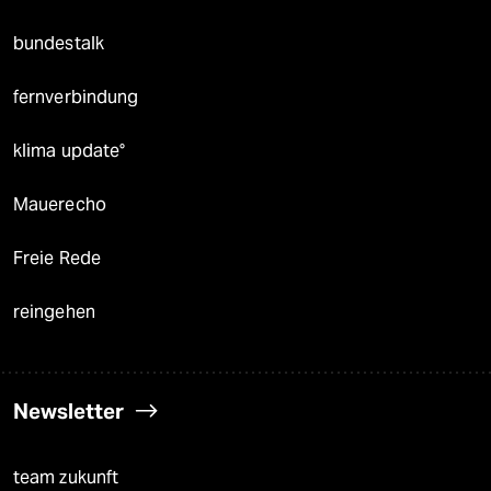
bundestalk
fernverbindung
klima update°
Mauerecho
Freie Rede
reingehen
Newsletter
team zukunft