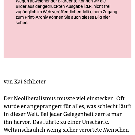
berlin
nord
wahrheit
verlag
Ohne die Erfindung der Uhr kein Kapitalismus
verlag
Foto: Kieran Doherty/reuters
veranstaltungen
shop
von
Kai Schlieter
fragen & hilfe
Der Neoliberalismus musste viel einstecken. Oft
unterstützen
wurde er angeprangert für alles, was schlecht läuft
abo
in dieser Welt. Bei jeder Gelegenheit zerrte man
ihn hervor. Das führte zu einer Unschärfe.
genossenschaft
Weltanschaulich wenig sicher verortete Menschen