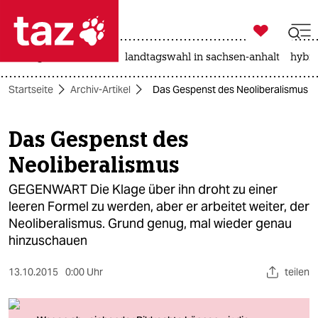

taz zahl ich
niedrigwasser
rente
landtagswahl in sachsen-anhalt
hybri

taz zahl ich
Startseite
Archiv-Artikel
Das Gespenst des Neoliberalismus
taz zahl ich
themen
Das Gespenst des
Neoliberalismus
politik
GEGENWART Die Klage über ihn droht zu einer
öko
leeren Formel zu werden, aber er arbeitet weiter, der
Neoliberalismus. Grund genug, mal wieder genau
gesellschaft
hinzuschauen
kultur
13.10.2015
0:00 Uhr
teilen
sport