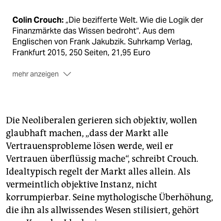
Colin Crouch:
„Die bezifferte Welt. Wie die Logik der
Finanzmärkte das Wissen bedroht“. Aus dem
Englischen von Frank Jakubzik. Suhrkamp Verlag,
Frankfurt 2015, 250 Seiten, 21,95 Euro
mehr anzeigen
Philip Mirowski:
„Untote leben länger. Warum der
Neoliberalismus nach der Krise noch stärker ist“. Aus
dem amerikanischen Englisch von Felix Kurz. Matthes
& Seitz Verlag, Berlin 2015, 352 Seiten, 29,90 Euro
Die Neoliberalen gerieren sich objektiv, wollen
glaubhaft machen, „dass der Markt alle
Vertrauensprobleme lösen werde, weil er
Vertrauen überflüssig mache“, schreibt Crouch.
Idealtypisch regelt der Markt alles allein. Als
vermeintlich objektive Instanz, nicht
korrumpierbar. Seine mythologische Überhöhung,
die ihn als allwissendes Wesen stilisiert, gehört