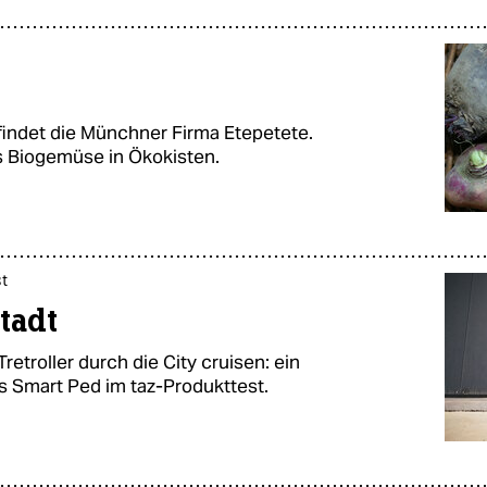
findet die Münchner Firma Etepetete.
s Biogemüse in Ökokisten.
t
adt­­
etroller durch die City cruisen: ein
s Smart Ped im taz-Produkttest.