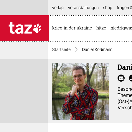
hautnavigation anspringen
hauptinhalt anspringen
footer anspringen
verlag
veranstaltungen
shop
fragen &
krieg in der ukraine
hitze
niedrigwa

taz zahl ich
taz zahl ich
Startseite
Daniel Koßmann
themen
Dan
politik
öko
Besond
gesellschaft
Themen
(Ost-)
kultur
Versch
sport