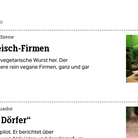
iz
 Szene
eisch-Firmen
 vegetarische Wurst her. Der
dere rein vegane Firmen, ganz und gar
cuador
 Dörfer“
ilot. Er berichtet über