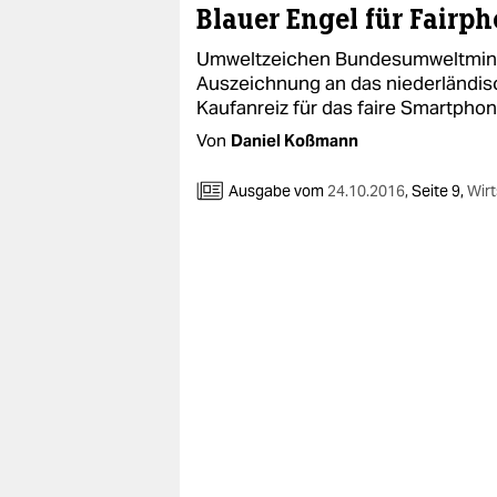
berlin
Blauer Engel für Fairp
nord
Umweltzeichen Bundesumweltminis
Auszeichnung an das niederländis
wahrheit
Kaufanreiz für das faire Smartphon
Von
Daniel Koßmann
verlag
Ausgabe vom
24.10.2016
,
Seite 9,
Wir
verlag
veranstaltungen
shop
fragen & hilfe
unterstützen
abo
genossenschaft