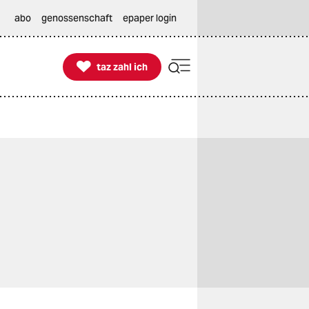
abo
genossenschaft
epaper login

taz zahl ich
taz zahl ich