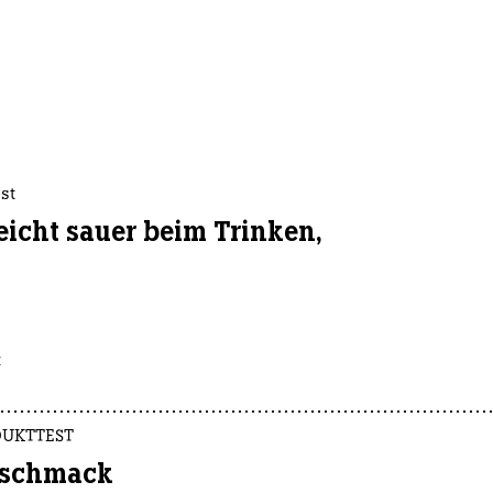
st
icht sauer beim Trinken,
z
DUKTTEST
eschmack