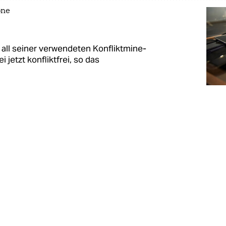
one
all seiner ver­wen­de­ten Kon­flikt­mi­ne­
i jetzt konfliktfrei, so das