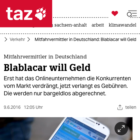

taz zahl ich
hitze
landtagswahl in sachsen-anhalt
arbeit
klimawandel

taz zahl ich
o
Verkehr
Mitfahrvermittler in Deutschland: Blablacar will Geld
taz zahl ich
themen
Mitfahrvermittler in Deutschland
Blablacar will Geld
politik
Erst hat das Onlineunternehmen die Konkurrenten
öko
vom Markt verdrängt, jetzt verlangt es Gebühren.
Die werden nur bargeldlos abgerechnet.
gesellschaft
9.6.2016
12:05 Uhr
teilen
kultur
sport