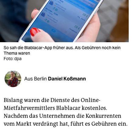
berlin
nord
wahrheit
verlag
So sah die Blablacar-App früher aus. Als Gebühren noch kein
verlag
Thema waren
Foto: dpa
veranstaltungen
shop
Aus Berlin
Daniel Koßmann
fragen & hilfe
Bislang waren die Dienste des Online-
unterstützen
Mietfahrvermittlers Blablacar kostenlos.
abo
Nachdem das Unternehmen die Konkurrenten
vom Markt verdrängt hat, führt es Gebühren ein.
genossenschaft