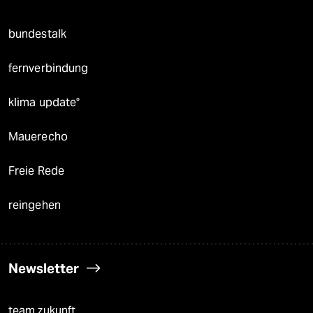
bundestalk
fernverbindung
klima update°
Mauerecho
Freie Rede
reingehen
Newsletter
team zukunft