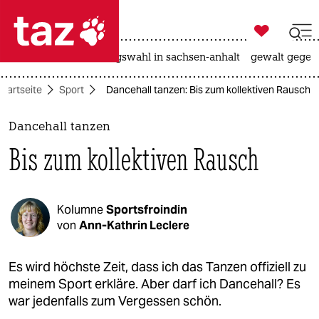

taz zahl ich
hitze
surfen
landtagswahl in sachsen-anhalt
gewalt gegen

taz zahl ich
Startseite
Sport
Dancehall tanzen: Bis zum kollektiven Rausch
taz zahl ich
themen
Dancehall tanzen
Bis zum kollektiven Rausch
politik
öko
Kolumne
Sportsfroindin
gesellschaft
von
Ann-Kathrin Leclere
kultur
Es wird höchste Zeit, dass ich das Tanzen offiziell zu
meinem Sport erkläre. Aber darf ich Dancehall? Es
sport
war jedenfalls zum Vergessen schön.