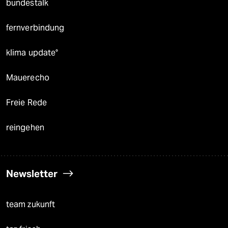
bundestalk
fernverbindung
klima update°
Mauerecho
Freie Rede
reingehen
Newsletter
team zukunft