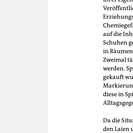
Veröffentl
Erziehungs
Chemiegefa
auf die In
Schuhen ge
in Räumen 
Zweimal tä
werden. Sp
gekauft wu
Markierung
diese in S
Alltagsgeg
Da die Sit
den Laien 