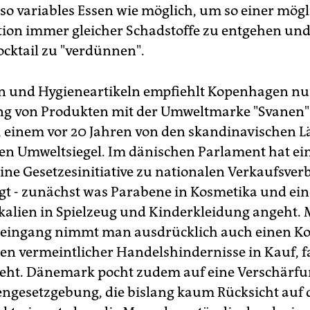
 so variables Essen wie möglich, um so einer mög
ion immer gleicher Schadstoffe zu entgehen und
cktail zu "verdünnen".
n und Hygieneartikeln empfiehlt Kopenhagen nu
g von Produkten mit der Umweltmarke "Svanen"
, einem vor 20 Jahren von den skandinavischen 
en Umweltsiegel. Im dänischen Parlament hat ei
ine Gesetzesinitiative zu nationalen Verkaufsver
t - zunächst was Parabene in Kosmetika und ein
alien in Spielzeug und Kinderkleidung angeht. 
leingang nimmt man ausdrücklich auch einen Kon
en vermeintlicher Handelshindernisse in Kauf, fa
ieht. Dänemark pocht zudem auf eine Verschärfu
ngesetzgebung, die bislang kaum Rücksicht auf 