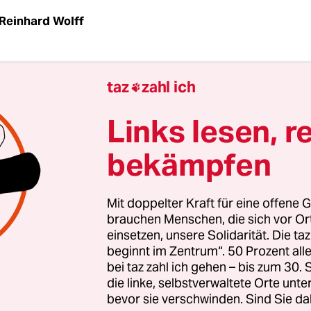
Reinhard Wolff
den mit Fehlbildungen der Geschlechtsorgane g
taz
zahl ich

rigen Mädchen wachsen Brüste und Schamhaare.
tät von Männern wird immer schlechter, und di
Links lesen, r
-Rate steigt. Das sind höchstwahrscheinlich ein
bekämpfen
zen der Kombination hormonähnlicher und
influssender Stoffe, denen die Menschen in wa
esetzt sind. So konstatiert es jetzt eine Studie d
Mit doppelter Kraft für eine offene G
en Umweltbehörde in Dänemark.
brauchen Menschen, die sich vor O
einsetzen, unsere Solidarität. Die ta
beginnt im Zentrum“. 50 Prozent a
aut sich im Laufe des Lebens eines heute Zweijä
bei taz zahl ich gehen – bis zum 30
er Giftcocktail zusammen, wenn man alle Schadst
die linke, selbstverwaltete Orte unte
bevor sie verschwinden. Sind Sie da
ie er aufnimmt - auch wenn diese jeweils unterhal