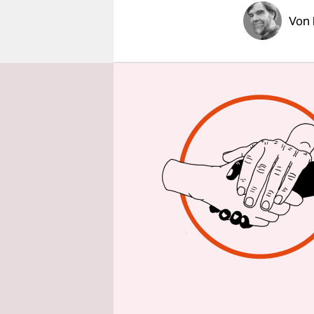
epaper login
Von
Jungen wer
Siebenjäh
Samenquali
Hodenkrebs
Konsequen
hormonbee
Umfang ausg
staatlich
Demnach br
unheilvoll
addiert, d