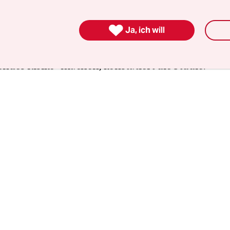
 Grenzwerte bleiben. Die Kombination dessen, w
en aus Jacke und Gummistiefeln, Sonnencreme u

Ja, ich will
Seife, Plastikflaschen und Lebensmittelfolien
ommt, kann aus Gefahren und Risiken ein
ndes Risiko" machen, konstatiert die Studie.