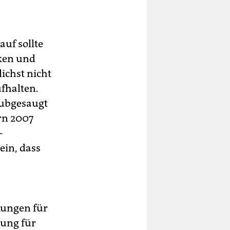
uf sollte
cken und
ichst nicht
fhalten.
aubgesaugt
rn 2007
-
ein, dass
kungen für
rung für