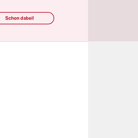
as von
nd
Schon dabei!