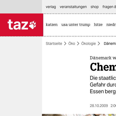
hautnavigation anspringen
hauptinhalt anspringen
footer anspringen
verlag
veranstaltungen
shop
fragen &
katzen
usa unter trump
hitze
nied

taz zahl ich
taz zahl ich
Startseite
Öko
Ökologie
Dänema
themen
politik
Dänemark w
Chem
öko
Die staatl
gesellschaft
Gefahr dur
Essen berge
kultur
sport
28.10.2009
2:0