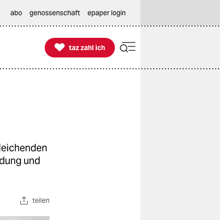
abo
genossenschaft
epaper login

taz zahl ich
taz zahl ich
hleichenden
idung und
teilen