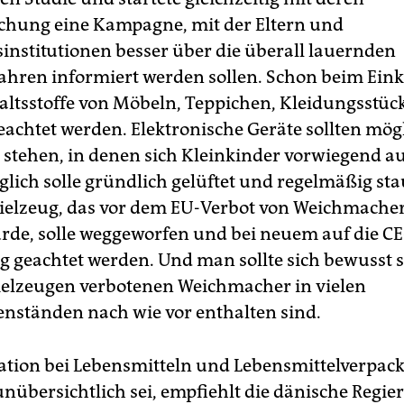
ichung eine Kampagne, mit der Eltern und
institutionen besser über die überall lauernden
hren informiert werden sollen. Schon beim Einka
haltsstoffe von Möbeln, Teppichen, Kleidungsstü
achtet werden. Elektronische Geräte sollten mögl
stehen, in denen sich Kleinkinder vorwiegend au
glich solle gründlich gelüftet und regelmäßig st
ielzeug, das vor dem EU-Verbot von Weichmache
rde, solle weggeworfen und bei neuem auf die CE
 geachtet werden. Und man sollte sich bewusst s
pielzeugen verbotenen Weichmacher in vielen
enständen nach wie vor enthalten sind.
uation bei Lebensmitteln und Lebensmittelverpac
unübersichtlich sei, empfiehlt die dänische Regie