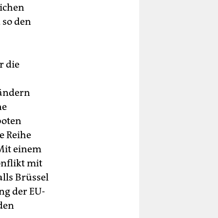
lichen
 so den
r die
Ländern
ne
boten
e Reihe
Mit einem
flikt mit
lls Brüssel
ng der EU-
den