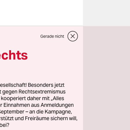
eboren.
Gerade nicht
 Die
e
echts
ige der
chsendem
er
esellschaft! Besonders jetzt
rt gegen Rechtsextremismus
z kooperiert daher mit „Alles
ller Einnahmen aus Anmeldungen
hrigen ein
. September – an die Kampagne,
offe
rstützt und Freiräume sichern will,
bei?
b der