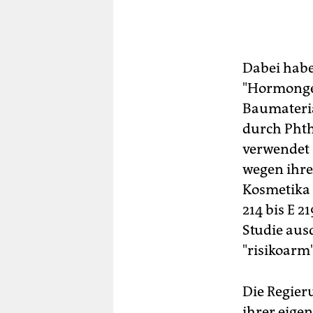
Dabei habe
"Hormonge
Baumateria
durch Phth
verwendet 
wegen ihre
Kosmetika 
214 bis E 2
Studie aus
"risikoarm"
Die Regier
ihrer eigen