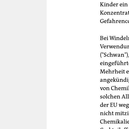
Kinder ein
Konzentrat
Gefahrenco
Bei Windel
Verwendun
("Schwan")
eingeführt
Mehrheit e
angekündig
von Chemik
solchen Al
der EU weg
nicht mitz
Chemikalie