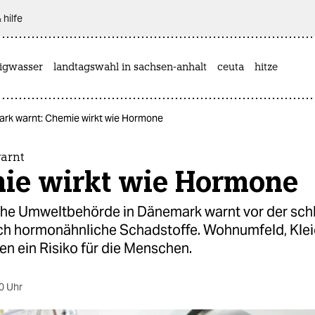
 hilfe
rigwasser
landtagswahl in sachsen-anhalt
ceuta
hitze
rk warnt: Chemie wirkt wie Hormone
arnt
ie wirkt wie Hormone
iche Umweltbehörde in Dänemark warnt vor der sc
ch hormonähnliche Schadstoffe. Wohnumfeld, Kle
n ein Risiko für die Menschen.
0 Uhr