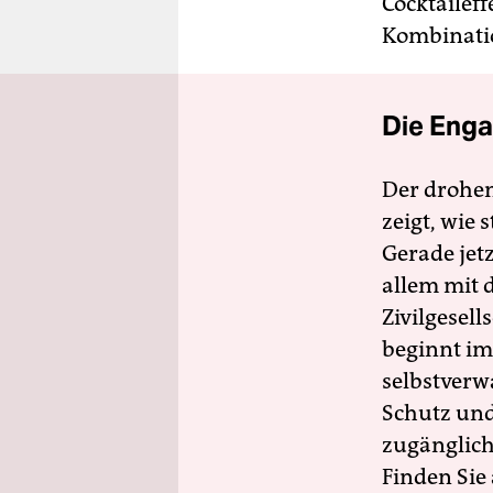
Cocktailef
Kombinatio
Die Enga
Der drohe
zeigt, wie
Gerade jet
allem mit d
Zivilgesell
beginnt im
selbstverw
Schutz und 
zugänglich
Finden Sie