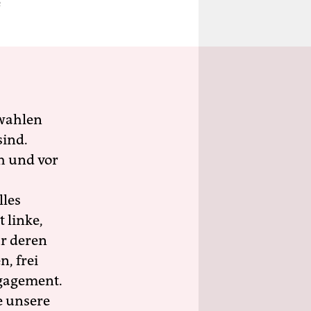
e
wahlen
sind.
h und vor
lles
 linke,
ür deren
n, frei
ngagement.
e unsere