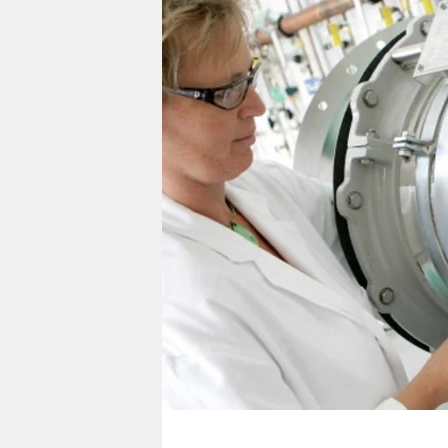
berlin
nord
wahrheit
verlag
verlag
veranstaltungen
shop
fragen & hilfe
unterstützen
abo
genossenschaft