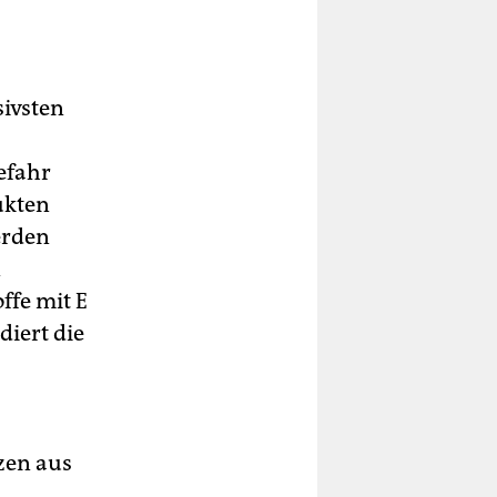
sivsten
efahr
ukten
erden
n
ffe mit E
diert die
zen aus