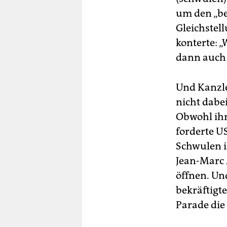
um den „be
Gleichstel
konterte: 
dann auch 
Und Kanzle
nicht dabe
Obwohl ihr
forderte U
Schwulen i
Jean-Marc 
öffnen. Un
bekräftigt
Parade die