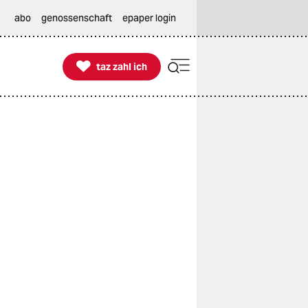
abo
genossenschaft
epaper login

taz zahl ich
taz zahl ich