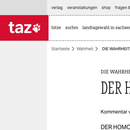
hautnavigation anspringen
hauptinhalt anspringen
footer anspringen
verlag
veranstaltungen
shop
fragen &
hitze
surfen
landtagswahl in sachse

taz zahl ich
taz zahl ich
Startseite
Wahrheit
DIE WAHRHEIT
themen
politik
DIE WAHRHE
öko
DER 
gesellschaft
kultur
Kommentar 
sport
DER HOMOS