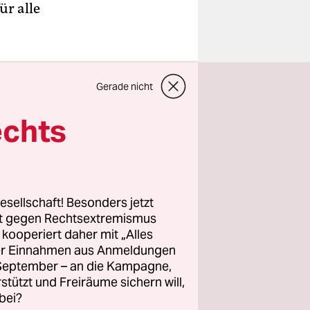
ür alle
ssen und
Gerade nicht
erte“
meinde
echts
“, „die
hen“, so
traf vor
bärdende
esellschaft! Besonders jetzt
ür die
rt gegen Rechtsextremismus
satoren des
z kooperiert daher mit „Alles
ilnehmer
ller Einnahmen aus Anmeldungen
. September – an die Kampagne,
n zu
rstützt und Freiräume sichern will,
bei?