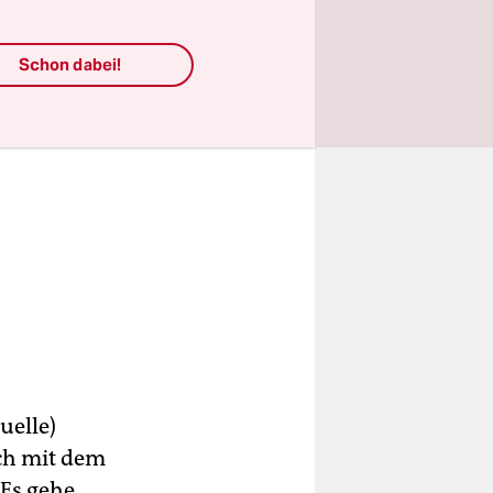
Schon dabei!
uelle)
ch mit dem
 Es gehe