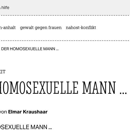
 hilfe
n-anhalt
gewalt gegen frauen
nahost-konflikt
: DER HOMOSEXUELLE MANN ...
IT
HOMOSEXUELLE MANN ...
von
Elmar Kraushaar
EXUELLE MANN ...