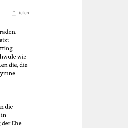
teilen
eraden.
etzt
tting
chwule wie
n die, die
 Hymne
n die
 in
 der Ehe