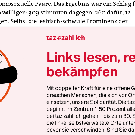
omosexuelle Paare. Das Ergebnis war ein Schlag f
nswilligen: 309 stimmten dagegen, 260 dafür, 12
en. Selbst die lesbisch-schwule Prominenz der
koalition – Altmaier und Schavan, Spahn, van E
taz
zahl ich
gten Nein oder enthielten sich, und der „verpartn

ster schwänzte den Urnengang. Die schwule Ge
Links lesen, r
wütend und empört. „Schämt euch“, „unverschämt!
n wollen uns weiterhin als Menschen 2. Klasse se
bekämpfen
h lauteten die Kommentare im Internet. Der Zorn 
sich ansonsten als besonders homofreundlich ge
Mit doppelter Kraft für eine offene G
acebook gründete sich umgehend eine „Initiative f
brauchen Menschen, die sich vor O
r FDP beim ColognePride“, woraufhin die Organi
einsetzen, unsere Solidarität. Die ta
D vom vergangenen Wochenende die Paraden-Te
beginnt im Zentrum“. 50 Prozent a
bei taz zahl ich gehen – bis zum 30
sten, den Wagen der FDP nur ja nicht mit Tomate
die linke, selbstverwaltete Orte unte
en.
bevor sie verschwinden. Sind Sie da