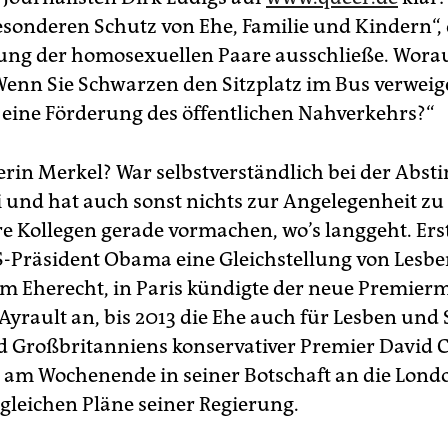
sonderen Schutz von Ehe, Familie und Kindern“, 
lung der homosexuellen Paare ausschließe. Wora
„Wenn Sie Schwarzen den Sitzplatz im Bus verweige
eine Förderung des öffentlichen Nahverkehrs?“
rin Merkel? War selbstverständlich bei der Ab
i und hat auch sonst nichts zur Angelegenheit zu
e Kollegen gerade vormachen, wo’s langgeht. Ers
S-Präsident Obama eine Gleichstellung von Lesb
m Eherecht, in Paris kündigte der neue Premierm
Ayrault an, bis 2013 die Ehe auch für Lesben und
d Großbritanniens konservativer Premier David
e am Wochenende in seiner Botschaft an die Lond
 gleichen Pläne seiner Regierung.