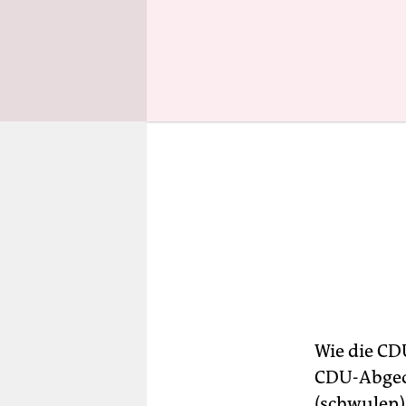
Wie die CD
CDU-Abgeo
(schwulen)