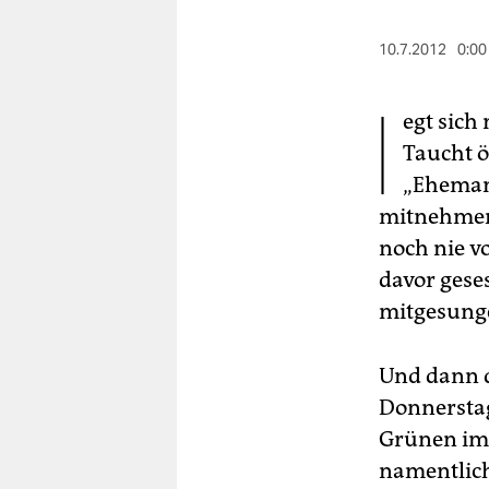
berlin
nord
10.7.2012
0:00
l
wahrheit
egt sich
verlag
Taucht ö
„Ehemann
verlag
mitnehmen.
veranstaltungen
noch nie v
shop
davor gese
mitgesunge
fragen & hilfe
unterstützen
Und dann d
Donnerstag!
abo
Grünen im 
genossenschaft
namentlich