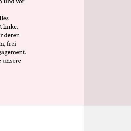
h und vor
lles
 linke,
ür deren
n, frei
ngagement.
e unsere