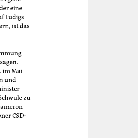
der eine
uf Ludigs
rn, ist das
stimmung
 sagen.
t im Mai
en und
inister
 Schwule zu
 Cameron
oner CSD-