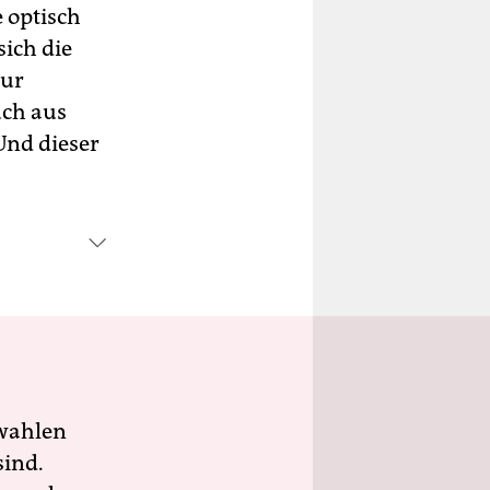
e optisch
sich die
zur
uch aus
Und dieser
wahlen
sind.