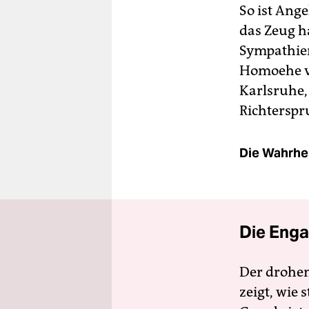
So ist Ange
das Zeug ha
Sympathien
Homoehe ve
Karlsruhe, 
Richtersp
Die Wahrhei
Die Enga
Der drohe
zeigt, wie