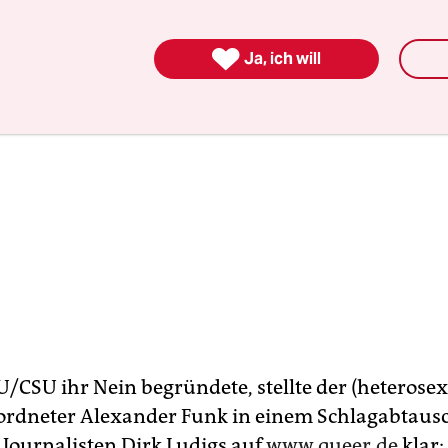

Ja, ich will
U/CSU ihr Nein begründete, stellte der (heterosex
rdneter Alexander Funk in einem Schlagabtaus
 Journalisten Dirk Ludigs auf
www.queer.de
klar: